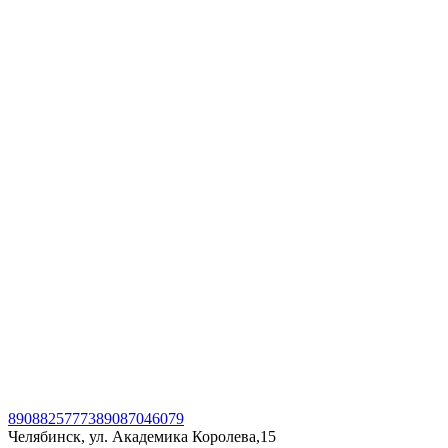
89088257773
89087046079
Челябинск, ул. Академика Королева,15