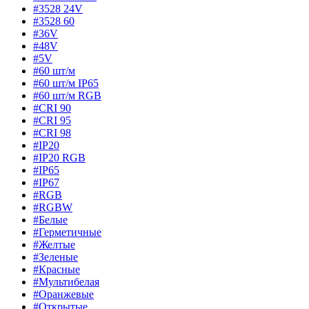
#3528 24V
#3528 60
#36V
#48V
#5V
#60 шт/м
#60 шт/м IP65
#60 шт/м RGB
#CRI 90
#CRI 95
#CRI 98
#IP20
#IP20 RGB
#IP65
#IP67
#RGB
#RGBW
#Белые
#Герметичные
#Желтые
#Зеленые
#Красные
#Мультибелая
#Оранжевые
#Открытые