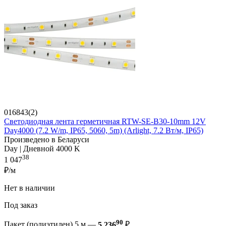
016843(2)
Светодиодная лента герметичная RTW-SE-B30-10mm 12V
Day4000 (7.2 W/m, IP65, 5060, 5m) (Arlight, 7.2 Вт/м, IP65)
Произведено в Беларуси
Day | Дневной 4000 K
38
1 047
₽/м
Нет в наличии
Под заказ
90
Пакет (полиэтилен) 5 м —
5 236
₽