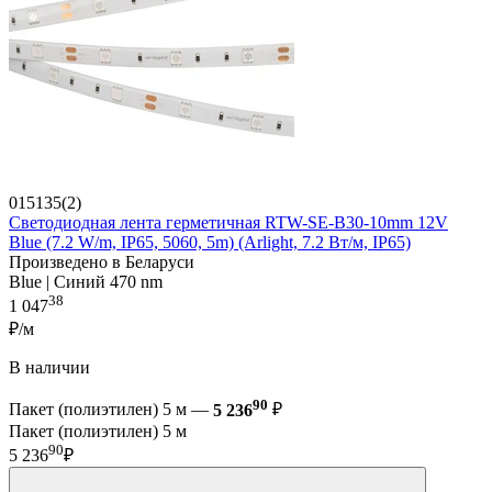
015135(2)
Светодиодная лента герметичная RTW-SE-B30-10mm 12V
Blue (7.2 W/m, IP65, 5060, 5m) (Arlight, 7.2 Вт/м, IP65)
Произведено в Беларуси
Blue | Синий 470 nm
38
1 047
₽/м
В наличии
90
Пакет (полиэтилен) 5 м —
5 236
₽
Пакет (полиэтилен) 5 м
90
5 236
₽