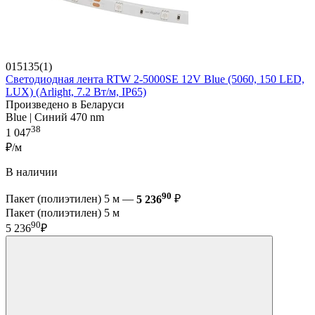
015135(1)
Светодиодная лента RTW 2-5000SE 12V Blue (5060, 150 LED,
LUX) (Arlight, 7.2 Вт/м, IP65)
Произведено в Беларуси
Blue | Синий 470 nm
38
1 047
₽/м
В наличии
90
Пакет (полиэтилен) 5 м —
5 236
₽
Пакет (полиэтилен) 5 м
90
5 236
₽