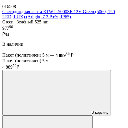
016508
Светодиодная лента RTW 2-5000SE 12V Green (5060, 150
LED, LUX) (Arlight, 7.2 Вт/м, IP65)
Green | Зелёный 525 nm
90
977
₽/м
В наличии
50
Пакет (полиэтилен) 5 м —
4 889
₽
Пакет (полиэтилен) 5 м
50
4 889
₽
В корзину