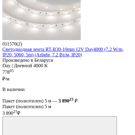
011570(2)
Светодиодная лента RT-B30-10mm 12V Day4000 (7.2 W/m,
IP20, 5060, 5m) (Arlight, 7.2 Вт/м, IP20)
Произведено в Беларуси
Day | Дневной 4000 K
05
778
₽/м
В наличии
25
Пакет (полиэтилен) 5 м —
3 890
₽
Пакет (полиэтилен) 5 м
25
3 890
₽