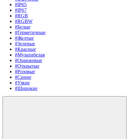
#IP65
#IP67
#RGB
#RGBW
#Белые
#Герметичные
#Желтые
#Зеленые
#Красные
#Мультибелая
#Оранжевые
#Открытые
#Розовые
#Синие
#Узкие
#Широкие