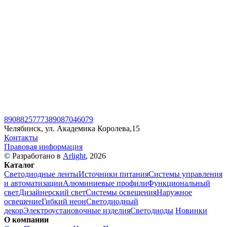
89088257773
89087046079
Челябинск, ул. Академика Королева,15
Контакты
Правовая информация
© Разработано в
Arlight
, 2026
Каталог
Светодиодные ленты
Источники питания
Системы управления
и автоматизации
Алюминиевые профили
Функциональный
свет
Дизайнерский свет
Системы освещения
Наружное
освещение
Гибкий неон
Светодиодный
декор
Электроустановочные изделия
Светодиоды
Новинки
О компании