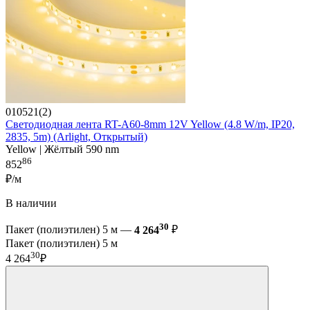
010521(2)
Светодиодная лента RT-A60-8mm 12V Yellow (4.8 W/m, IP20,
2835, 5m) (Arlight, Открытый)
Yellow | Жёлтый 590 nm
86
852
₽/м
В наличии
30
Пакет (полиэтилен) 5 м —
4 264
₽
Пакет (полиэтилен) 5 м
30
4 264
₽