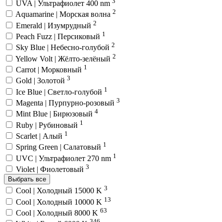
3
UVA | Ультрафиолет 400 nm
2
Aquamarine | Морская волна
2
Emerald | Изумрудный
1
Peach Fuzz | Персиковый
2
Sky Blue | Небесно-голубой
2
Yellow Volt | Жёлто-зелёный
1
Carrot | Морковный
3
Gold | Золотой
1
Ice Blue | Светло-голубой
3
Magenta | Пурпурно-розовый
4
Mint Blue | Бирюзовый
1
Ruby | Рубиновый
1
Scarlet | Алый
1
Spring Green | Салатовый
1
UVC | Ультрафиолет 270 nm
3
Violet | Фиолетовый
Выбрать все
3
Cool | Холодный 15000 K
13
Cool | Холодный 10000 K
63
Cool | Холодный 8000 K
346