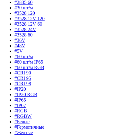
#2835 60
#30 шт/м
#3528 120
#3528 12V 120
#3528 12V 60
#3528 24V
#3528 60
#36V
#48V
#5V
#60 шт/м
#60 шт/м IP65
#60 шт/м RGB
#CRI 90
#CRI 95
#CRI 98
#IP20
#IP20 RGB
#IP65
#IP67
#RGB
#RGBW
#Белые
#Герметичные
#Желтые