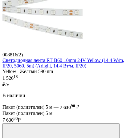
008816(2)
Светодиодная лента RT-B60-10mm 24V Yellow (14.4 W/m,
IP20, 5060, 5m) (Arlight, 14.4 Вт/м, IP20)
Yellow | Жёлтый 590 nm
18
1 526
₽/м
В наличии
90
Пакет (полиэтилен) 5 м —
7 630
₽
Пакет (полиэтилен) 5 м
90
7 630
₽