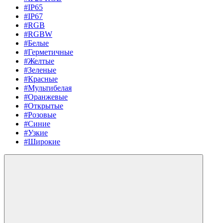
#IP65
#IP67
#RGB
#RGBW
#Белые
#Герметичные
#Желтые
#Зеленые
#Красные
#Мультибелая
#Оранжевые
#Открытые
#Розовые
#Синие
#Узкие
#Широкие