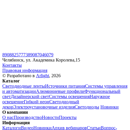
89088257773
89087046079
Челябинск, ул. Академика Королева,15
Контакты
Правовая информация
© Разработано в
Arlight
, 2026
Каталог
Светодиодные ленты
Источники питания
Системы управления
и автоматизации
Алюминиевые профили
Функциональный
свет
Дизайнерский свет
Системы освещения
Наружное
освещение
Гибкий неон
Светодиодный
декор
Электроустановочные изделия
Светодиоды
Новинки
О компании
О нас
Производство
Новости
Проекты
Информация
Каталоги
Видео
Новинки
Архив вебинаров
Статьи
Вопрос-