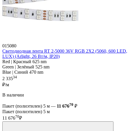
015080
Светодиодная лента RT 2-5000 36V RGB 2X2 (5060, 600 LED,
LUX) (Arlight, 26 Вт/м, IP20)
Red | Красный 625 nm
Green | Зелёный 525 nm
Blue | Синий 470 nm
34
2 335
₽/м
В наличии
70
Пакет (полиэтилен) 5 м —
11 676
₽
Пакет (полиэтилен) 5 м
70
11 676
₽