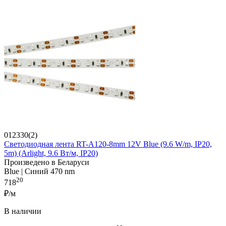
012330(2)
Светодиодная лента RT-A120-8mm 12V Blue (9.6 W/m, IP20,
5m) (Arlight, 9.6 Вт/м, IP20)
Произведено в Беларуси
Blue | Синий 470 nm
20
718
₽/м
В наличии