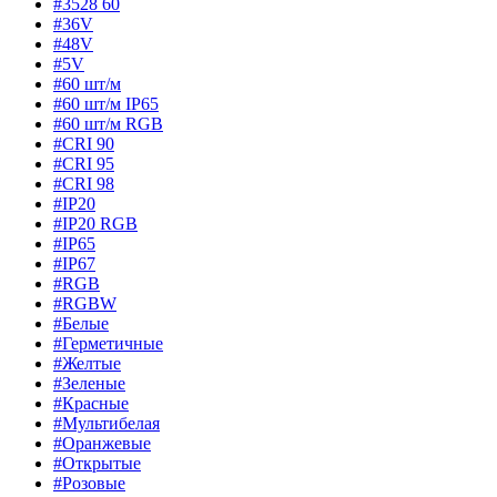
#3528 60
#36V
#48V
#5V
#60 шт/м
#60 шт/м IP65
#60 шт/м RGB
#CRI 90
#CRI 95
#CRI 98
#IP20
#IP20 RGB
#IP65
#IP67
#RGB
#RGBW
#Белые
#Герметичные
#Желтые
#Зеленые
#Красные
#Мультибелая
#Оранжевые
#Открытые
#Розовые