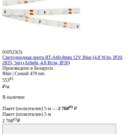
010523(3)
Светодиодная лента RT-A60-8mm 12V Blue (4.8 W/m, IP20,
2835, 5m) (Arlight, 4.8 Вт/м, IP20)
Произведено в Беларуси
Blue | Синий 470 nm
61
553
₽/м
В наличии
05
Пакет (полиэтилен) 5 м —
2 768
₽
Пакет (полиэтилен) 5 м
05
2 768
₽