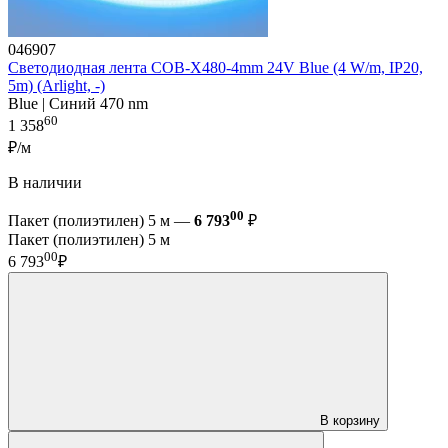
046907
Светодиодная лента COB-X480-4mm 24V Blue (4 W/m, IP20,
5m) (Arlight, -)
Blue | Синий 470 nm
60
1 358
₽/м
В наличии
00
Пакет (полиэтилен) 5 м —
6 793
₽
Пакет (полиэтилен) 5 м
00
6 793
₽
В корзину