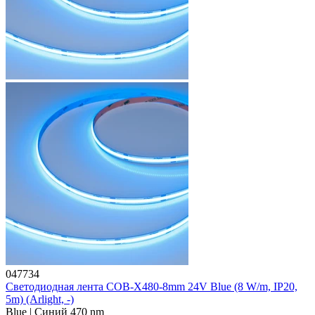
047734
Светодиодная лента COB-X480-8mm 24V Blue (8 W/m, IP20,
5m) (Arlight, -)
Blue | Синий 470 nm