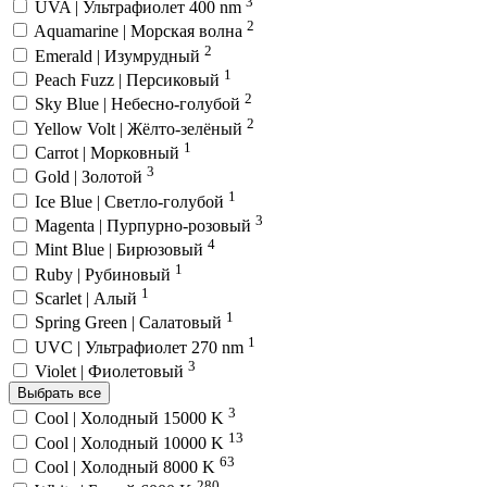
3
UVA | Ультрафиолет 400 nm
2
Aquamarine | Морская волна
2
Emerald | Изумрудный
1
Peach Fuzz | Персиковый
2
Sky Blue | Небесно-голубой
2
Yellow Volt | Жёлто-зелёный
1
Carrot | Морковный
3
Gold | Золотой
1
Ice Blue | Светло-голубой
3
Magenta | Пурпурно-розовый
4
Mint Blue | Бирюзовый
1
Ruby | Рубиновый
1
Scarlet | Алый
1
Spring Green | Салатовый
1
UVC | Ультрафиолет 270 nm
3
Violet | Фиолетовый
Выбрать все
3
Cool | Холодный 15000 K
13
Cool | Холодный 10000 K
63
Cool | Холодный 8000 K
280