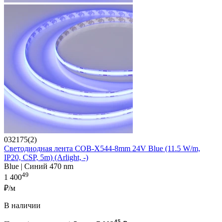
032175(2)
Светодиодная лента COB-X544-8mm 24V Blue (11.5 W/m,
IP20, CSP, 5m) (Arlight, -)
Blue | Синий 470 nm
49
1 400
₽/м
В наличии
45