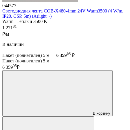
044577
Светодиодная лента COB-X480-4mm 24V Warm3500 (4 W/m,
IP20, CSP, 5m) (Arlight, -)
Warm | Тёплый 3500 K
81
1 271
₽/м
В наличии
05
Пакет (полиэтилен) 5 м —
6 359
₽
Пакет (полиэтилен) 5 м
05
6 359
₽
В корзину