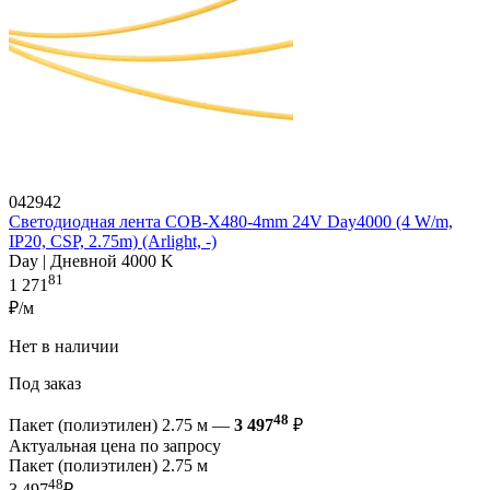
042942
Светодиодная лента COB-X480-4mm 24V Day4000 (4 W/m,
IP20, CSP, 2.75m) (Arlight, -)
Day | Дневной 4000 K
81
1 271
₽/м
Нет в наличии
Под заказ
48
Пакет (полиэтилен) 2.75 м —
3 497
₽
Актуальная цена по запросу
Пакет (полиэтилен) 2.75 м
48
3 497
₽