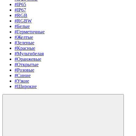
#IP65
#IP67
#RGB
#RGBW
#Белые
#Герметичные
#Желтые
#Зеленые
#Красные
#Мультибелая
#Оранжевые
#Открытые
#Розовые
#Синие
#Узкие
#Широкие