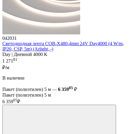
042031
Светодиодная лента COB-X480-4mm 24V Day4000 (4 W/m,
IP20, CSP, 5m) (Arlight, -)
Day | Дневной 4000 K
81
1 271
₽/м
В наличии
05
Пакет (полиэтилен) 5 м —
6 359
₽
Пакет (полиэтилен) 5 м
05
6 359
₽