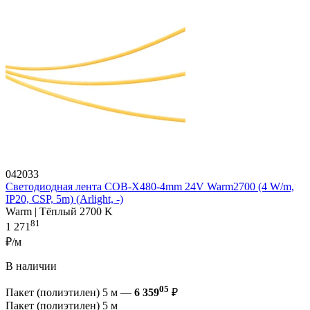
042033
Светодиодная лента COB-X480-4mm 24V Warm2700 (4 W/m,
IP20, CSP, 5m) (Arlight, -)
Warm | Тёплый 2700 K
81
1 271
₽/м
В наличии
05
Пакет (полиэтилен) 5 м —
6 359
₽
Пакет (полиэтилен) 5 м