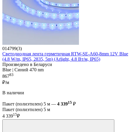
014799(3)
Светодиодная лента герметичная RTW-SE-A60-8mm 12V Blue
(4.8 W/m, IP65, 2835, 5m) (Arlight, 4.8 Вт/м, IP65)
Произведено в Беларуси
Blue | Синий 470 nm
83
867
₽/м
В наличии
15
Пакет (полиэтилен) 5 м —
4 339
₽
Пакет (полиэтилен) 5 м
15
4 339
₽