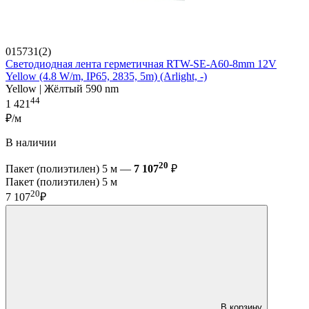
015731(2)
Светодиодная лента герметичная RTW-SE-A60-8mm 12V
Yellow (4.8 W/m, IP65, 2835, 5m) (Arlight, -)
Yellow | Жёлтый 590 nm
44
1 421
₽/м
В наличии
20
Пакет (полиэтилен) 5 м —
7 107
₽
Пакет (полиэтилен) 5 м
20
7 107
₽
В корзину