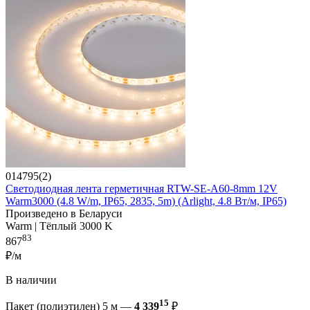
014795(2)
Светодиодная лента герметичная RTW-SE-A60-8mm 12V
Warm3000 (4.8 W/m, IP65, 2835, 5m) (Arlight, 4.8 Вт/м, IP65)
Произведено в Беларуси
Warm | Тёплый 3000 K
83
867
₽/м
В наличии
15
Пакет (полиэтилен) 5 м —
4 339
₽