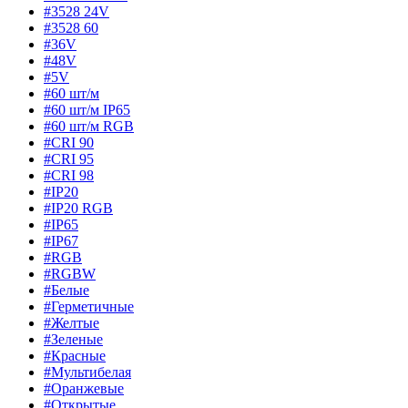
#3528 24V
#3528 60
#36V
#48V
#5V
#60 шт/м
#60 шт/м IP65
#60 шт/м RGB
#CRI 90
#CRI 95
#CRI 98
#IP20
#IP20 RGB
#IP65
#IP67
#RGB
#RGBW
#Белые
#Герметичные
#Желтые
#Зеленые
#Красные
#Мультибелая
#Оранжевые
#Открытые