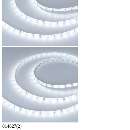
014627(2)