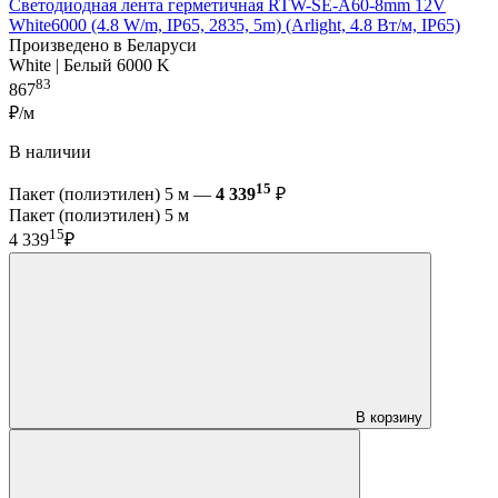
Светодиодная лента герметичная RTW-SE-A60-8mm 12V
White6000 (4.8 W/m, IP65, 2835, 5m) (Arlight, 4.8 Вт/м, IP65)
Произведено в Беларуси
White | Белый 6000 K
83
867
₽/м
В наличии
15
Пакет (полиэтилен) 5 м —
4 339
₽
Пакет (полиэтилен) 5 м
15
4 339
₽
В корзину