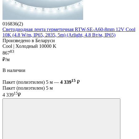
016836(2)
Светодиодная лента герметичная RTW-SE-A60-8mm 12V Cool
10K (4.8 W/m, IP65, 2835, 5m) (Arlight, 4.8 Вт/м, IP65)
Произведено в Беларуси
Cool | Холодный 10000 K
83
867
₽/м
В наличии
15
Пакет (полиэтилен) 5 м —
4 339
₽
Пакет (полиэтилен) 5 м
15
4 339
₽