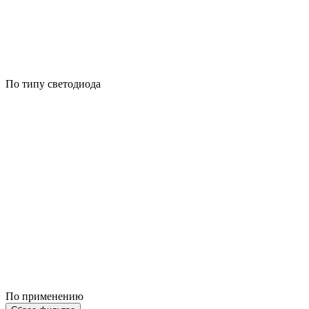
По типу светодиода
По применению