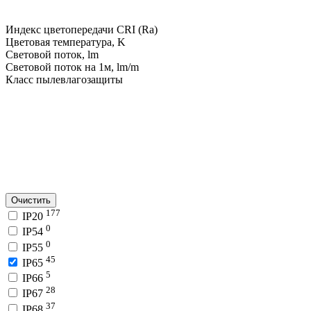
Индекс цветопередачи CRI (Ra)
Цветовая температура, K
Световой поток, lm
Световой поток на 1м, lm/m
Класс пылевлагозащиты
Очистить
177
IP20
0
IP54
0
IP55
45
IP65
5
IP66
28
IP67
37
IP68