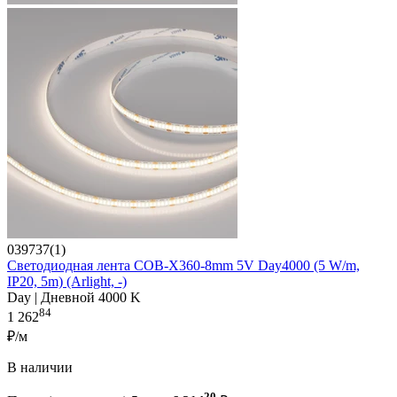
039737(1)
Светодиодная лента COB-X360-8mm 5V Day4000 (5 W/m,
IP20, 5m) (Arlight, -)
Day | Дневной 4000 K
84
1 262
₽/м
В наличии
20