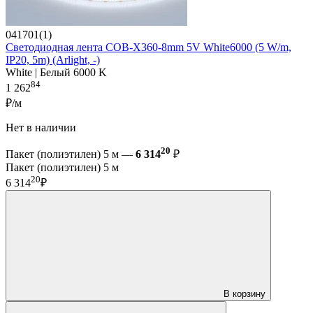
041701(1)
Светодиодная лента COB-X360-8mm 5V White6000 (5 W/m,
IP20, 5m) (Arlight, -)
White | Белый 6000 K
84
1 262
₽/м
Нет в наличии
20
Пакет (полиэтилен) 5 м —
6 314
₽
Пакет (полиэтилен) 5 м
20
6 314
₽
В корзину