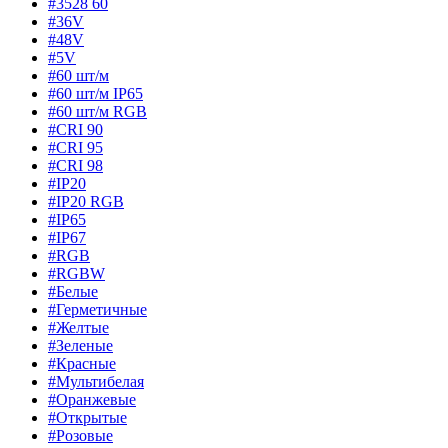
#3528 60
#36V
#48V
#5V
#60 шт/м
#60 шт/м IP65
#60 шт/м RGB
#CRI 90
#CRI 95
#CRI 98
#IP20
#IP20 RGB
#IP65
#IP67
#RGB
#RGBW
#Белые
#Герметичные
#Желтые
#Зеленые
#Красные
#Мультибелая
#Оранжевые
#Открытые
#Розовые