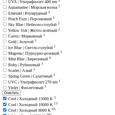
3
UVA | Ультрафиолет 400 nm
2
Aquamarine | Морская волна
2
Emerald | Изумрудный
1
Peach Fuzz | Персиковый
2
Sky Blue | Небесно-голубой
2
Yellow Volt | Жёлто-зелёный
1
Carrot | Морковный
3
Gold | Золотой
1
Ice Blue | Светло-голубой
3
Magenta | Пурпурно-розовый
4
Mint Blue | Бирюзовый
1
Ruby | Рубиновый
1
Scarlet | Алый
1
Spring Green | Салатовый
1
UVC | Ультрафиолет 270 nm
3
Violet | Фиолетовый
Очистить
3
Cool | Холодный 15000 K
13
Cool | Холодный 10000 K
63
Cool | Холодный 8000 K
281