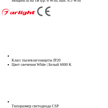
Мощность на 1м
typ: 6 W/m; max: 6.5 W/m
Класс пылевлагозащиты
IP20
Цвет свечения
White | Белый 6000 K
Типоразмер светодиода
CSP