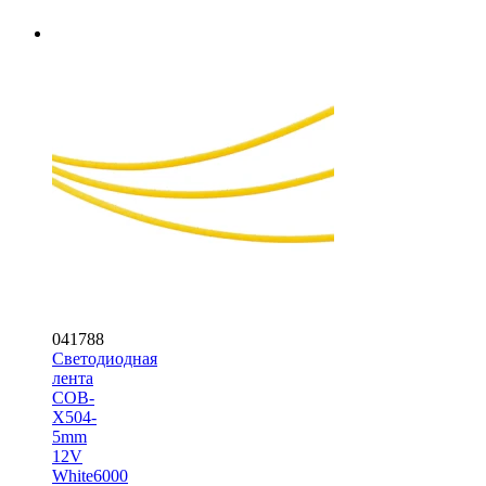
041788
Светодиодная
лента
COB-
X504-
5mm
12V
White6000