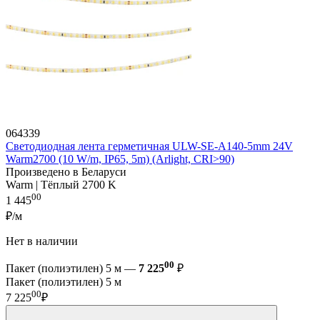
064339
Светодиодная лента герметичная ULW-SE-A140-5mm 24V
Warm2700 (10 W/m, IP65, 5m) (Arlight, CRI>90)
Произведено в Беларуси
Warm | Тёплый 2700 K
00
1 445
₽/м
Нет в наличии
00
Пакет (полиэтилен) 5 м —
7 225
₽
Пакет (полиэтилен) 5 м
00
7 225
₽