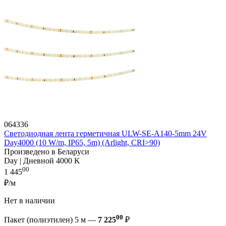
064336
Светодиодная лента герметичная ULW-SE-A140-5mm 24V
Day4000 (10 W/m, IP65, 5m) (Arlight, CRI>90)
Произведено в Беларуси
Day | Дневной 4000 K
00
1 445
₽/м
Нет в наличии
00
Пакет (полиэтилен) 5 м —
7 225
₽