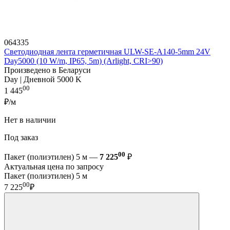
064335
Светодиодная лента герметичная ULW-SE-A140-5mm 24V
Day5000 (10 W/m, IP65, 5m) (Arlight, CRI>90)
Произведено в Беларуси
Day | Дневной 5000 K
00
1 445
₽/м
Нет в наличии
Под заказ
00
Пакет (полиэтилен) 5 м —
7 225
₽
Актуальная цена по запросу
Пакет (полиэтилен) 5 м
00
7 225
₽