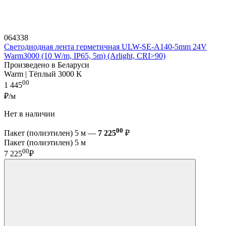
064338
Светодиодная лента герметичная ULW-SE-A140-5mm 24V
Warm3000 (10 W/m, IP65, 5m) (Arlight, CRI>90)
Произведено в Беларуси
Warm | Тёплый 3000 K
00
1 445
₽/м
Нет в наличии
00
Пакет (полиэтилен) 5 м —
7 225
₽
Пакет (полиэтилен) 5 м
00
7 225
₽