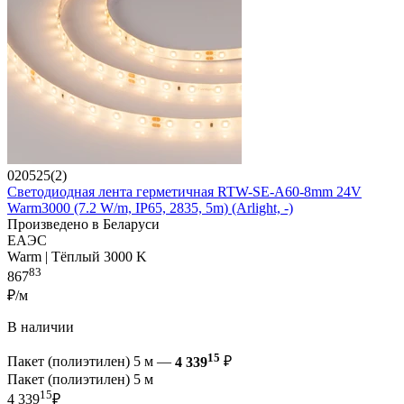
020525(2)
Светодиодная лента герметичная RTW-SE-A60-8mm 24V
Warm3000 (7.2 W/m, IP65, 2835, 5m) (Arlight, -)
Произведено в Беларуси
ЕАЭС
Warm | Тёплый 3000 K
83
867
₽/м
В наличии
15
Пакет (полиэтилен) 5 м —
4 339
₽
Пакет (полиэтилен) 5 м
15
4 339
₽