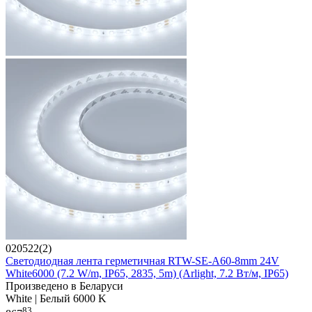
020522(2)
Светодиодная лента герметичная RTW-SE-A60-8mm 24V
White6000 (7.2 W/m, IP65, 2835, 5m) (Arlight, 7.2 Вт/м, IP65)
Произведено в Беларуси
White | Белый 6000 K
83