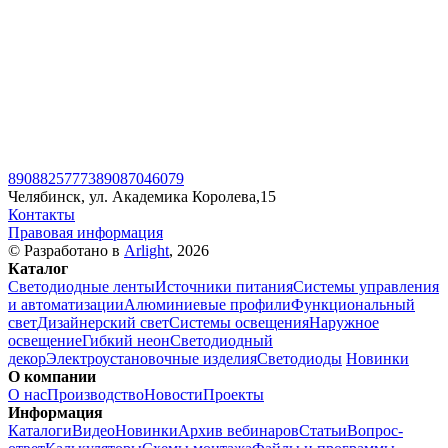
89088257773
89087046079
Челябинск, ул. Академика Королева,15
Контакты
Правовая информация
© Разработано в
Arlight
, 2026
Каталог
Светодиодные ленты
Источники питания
Системы управления
и автоматизации
Алюминиевые профили
Функциональный
свет
Дизайнерский свет
Системы освещения
Наружное
освещение
Гибкий неон
Светодиодный
декор
Электроустановочные изделия
Светодиоды
Новинки
О компании
О нас
Производство
Новости
Проекты
Информация
Каталоги
Видео
Новинки
Архив вебинаров
Статьи
Вопрос-