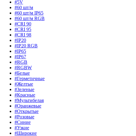
#5V
#60 шт/м
#60 шт/м IP65
#60 шт/м RGB
#CRI 90
#CRI 95
#CRI 98
#IP20
#IP20 RGB
#IP65
#IP67
#RGB
#RGBW
#Белые
#Герметичные
#Желтые
#Зеленые
#Красные
#Мультибелая
#Оранжевые
#Открытые
#Розовые
#Синие
#Узкие
#Широкие