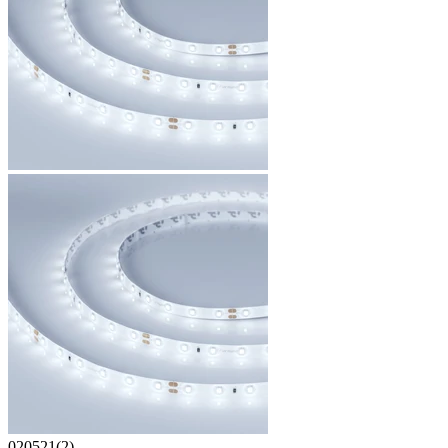
020521(2)