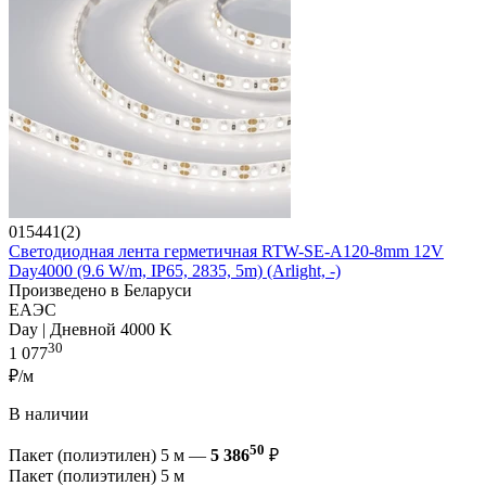
015441(2)
Светодиодная лента герметичная RTW-SE-A120-8mm 12V
Day4000 (9.6 W/m, IP65, 2835, 5m) (Arlight, -)
Произведено в Беларуси
ЕАЭС
Day | Дневной 4000 K
30
1 077
₽/м
В наличии
50
Пакет (полиэтилен) 5 м —
5 386
₽
Пакет (полиэтилен) 5 м