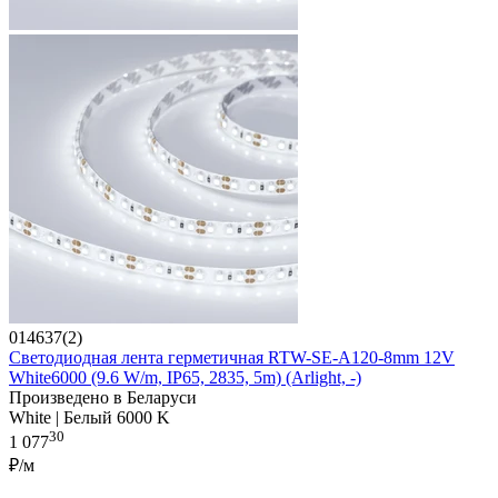
014637(2)
Светодиодная лента герметичная RTW-SE-A120-8mm 12V
White6000 (9.6 W/m, IP65, 2835, 5m) (Arlight, -)
Произведено в Беларуси
White | Белый 6000 K
30
1 077
₽/м