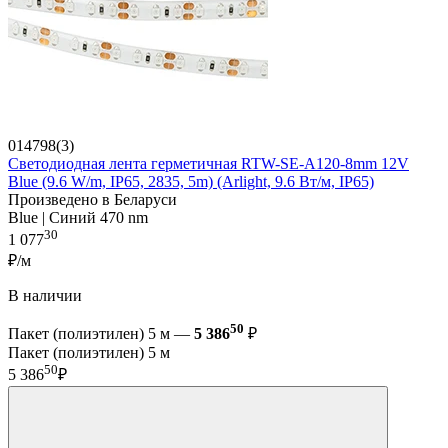
014798(3)
Светодиодная лента герметичная RTW-SE-A120-8mm 12V
Blue (9.6 W/m, IP65, 2835, 5m) (Arlight, 9.6 Вт/м, IP65)
Произведено в Беларуси
Blue | Синий 470 nm
30
1 077
₽/м
В наличии
50
Пакет (полиэтилен) 5 м —
5 386
₽
Пакет (полиэтилен) 5 м
50
5 386
₽