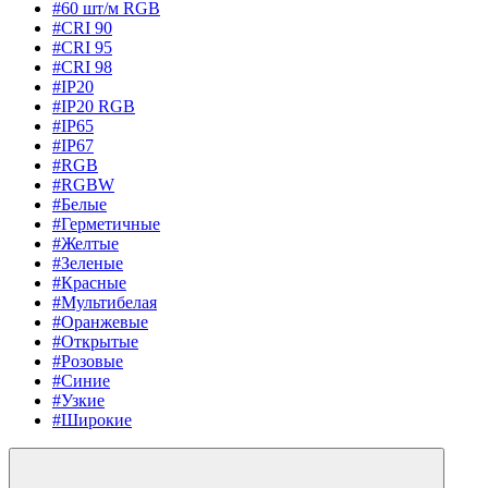
#60 шт/м RGB
#CRI 90
#CRI 95
#CRI 98
#IP20
#IP20 RGB
#IP65
#IP67
#RGB
#RGBW
#Белые
#Герметичные
#Желтые
#Зеленые
#Красные
#Мультибелая
#Оранжевые
#Открытые
#Розовые
#Синие
#Узкие
#Широкие