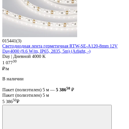
015441(3)
Светодиодная лента герметичная RTW-SE-A120-8mm 12V
Day4000 (9.6 W/m, IP65, 2835, 5m) (Arlight, -)
Day | Дневной 4000 K
30
1 077
₽/м
В наличии
50
Пакет (полиэтилен) 5 м —
5 386
₽
Пакет (полиэтилен) 5 м
50
5 386
₽