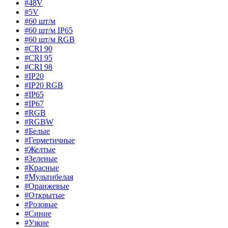
#48V
#5V
#60 шт/м
#60 шт/м IP65
#60 шт/м RGB
#CRI 90
#CRI 95
#CRI 98
#IP20
#IP20 RGB
#IP65
#IP67
#RGB
#RGBW
#Белые
#Герметичные
#Желтые
#Зеленые
#Красные
#Мультибелая
#Оранжевые
#Открытые
#Розовые
#Синие
#Узкие