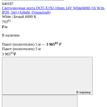
040187
Светодиодная лента DOT-X192-10mm 24V White6000 (16 W/m,
IP20, 5m) (Arlight, Открытый)
White | Белый 6000 K
01
793
₽/м
В наличии
05
Пакет (полиэтилен) 5 м —
3 965
₽
Пакет (полиэтилен) 5 м
05
3 965
₽
В корзину