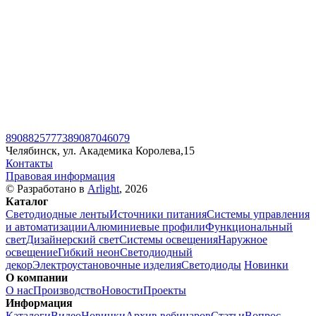
89088257773
89087046079
Челябинск, ул. Академика Королева,15
Контакты
Правовая информация
© Разработано в
Arlight
, 2026
Каталог
Светодиодные ленты
Источники питания
Системы управления
и автоматизации
Алюминиевые профили
Функциональный
свет
Дизайнерский свет
Системы освещения
Наружное
освещение
Гибкий неон
Светодиодный
декор
Электроустановочные изделия
Светодиоды
Новинки
О компании
О нас
Производство
Новости
Проекты
Информация
Каталоги
Видео
Новинки
Архив вебинаров
Статьи
Вопрос-