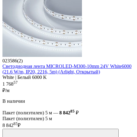
023586(2)
Светодиодная лента MICROLED-M300-10mm 24V White6000
(21.6 W/m, IP20, 2216, 5m) (Arlight, Открытый)
White | Белый 6000 K
57
1 768
₽/м
В наличии
85
Пакет (полиэтилен) 5 м —
8 842
₽
Пакет (полиэтилен) 5 м
85
8 842
₽