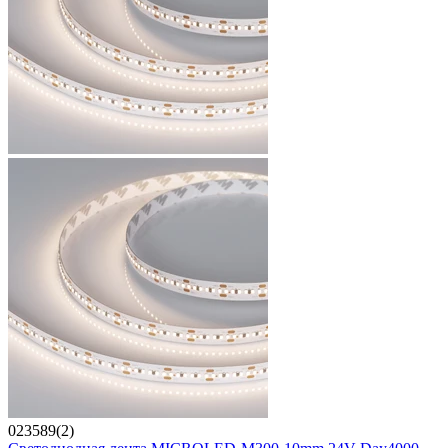
023589(2)