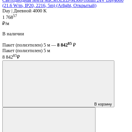
Светодиодная лента MICROLED-M300-10mm 24V Day4000
(21.6 W/m, IP20, 2216, 5m) (Arlight, Открытый)
Day | Дневной 4000 K
57
1 768
₽/м
В наличии
85
Пакет (полиэтилен) 5 м —
8 842
₽
Пакет (полиэтилен) 5 м
85
8 842
₽
В корзину