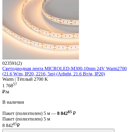
023591(2)
Светодиодная лента MICROLED-M300-10mm 24V Warm2700
(21.6 W/m, IP20, 2216, 5m) (Arlight, 21.6 Вт/м, IP20)
Warm | Тёплый 2700 K
57
1 768
₽/м
В наличии
85
Пакет (полиэтилен) 5 м —
8 842
₽
Пакет (полиэтилен) 5 м
85
8 842
₽