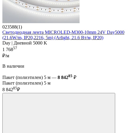
023588(1)
Светодиодная лента MICROLED-M300-10mm 24V Day5000
(21.6W/m, IP20,2216, 5m) (Arlight, 21.6 Вт/м, IP20)
Day | Дневной 5000 K
57
1 768
₽/м
В наличии
85
Пакет (полиэтилен) 5 м —
8 842
₽
Пакет (полиэтилен) 5 м
85
8 842
₽