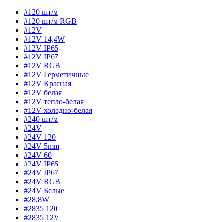
#120 шт/м
#120 шт/м RGB
#12V
#12V 14,4W
#12V IP65
#12V IP67
#12V RGB
#12V Герметичные
#12V Красная
#12V белая
#12V тепло-белая
#12V холодно-белая
#240 шт/м
#24V
#24V 120
#24V 5mm
#24V 60
#24V IP65
#24V IP67
#24V RGB
#24V Белые
#28,8W
#2835 120
#2835 12V