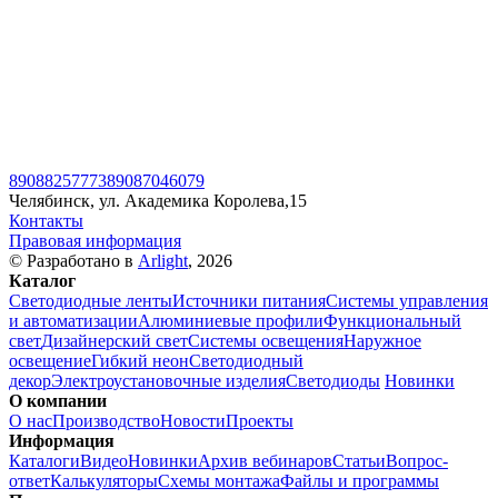
89088257773
89087046079
Челябинск, ул. Академика Королева,15
Контакты
Правовая информация
© Разработано в
Arlight
, 2026
Каталог
Светодиодные ленты
Источники питания
Системы управления
и автоматизации
Алюминиевые профили
Функциональный
свет
Дизайнерский свет
Системы освещения
Наружное
освещение
Гибкий неон
Светодиодный
декор
Электроустановочные изделия
Светодиоды
Новинки
О компании
О нас
Производство
Новости
Проекты
Информация
Каталоги
Видео
Новинки
Архив вебинаров
Статьи
Вопрос-
ответ
Калькуляторы
Схемы монтажа
Файлы и программы