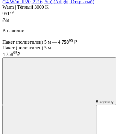
(14 W/m, IP20, 2216, 5m) (Arlight, Открытый)
Warm | Тёплый 3000 K
79
951
₽/м
В наличии
95
Пакет (полиэтилен) 5 м —
4 758
₽
Пакет (полиэтилен) 5 м
95
4 758
₽
В корзину