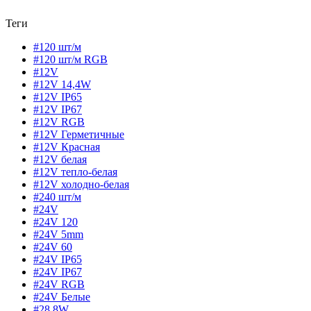
Теги
#120 шт/м
#120 шт/м RGB
#12V
#12V 14,4W
#12V IP65
#12V IP67
#12V RGB
#12V Герметичные
#12V Красная
#12V белая
#12V тепло-белая
#12V холодно-белая
#240 шт/м
#24V
#24V 120
#24V 5mm
#24V 60
#24V IP65
#24V IP67
#24V RGB
#24V Белые
#28,8W