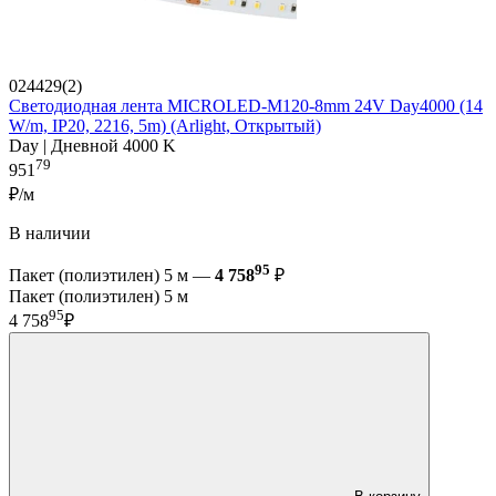
024429(2)
Светодиодная лента MICROLED-M120-8mm 24V Day4000 (14
W/m, IP20, 2216, 5m) (Arlight, Открытый)
Day | Дневной 4000 K
79
951
₽/м
В наличии
95
Пакет (полиэтилен) 5 м —
4 758
₽
Пакет (полиэтилен) 5 м
95
4 758
₽