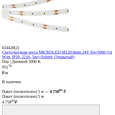
024428(2)
Светодиодная лента MICROLED-M120-8mm 24V Day5000 (14
W/m, IP20, 2216, 5m) (Arlight, Открытый)
Day | Дневной 5000 K
79
951
₽/м
В наличии
95
Пакет (полиэтилен) 5 м —
4 758
₽
Пакет (полиэтилен) 5 м
95
4 758
₽