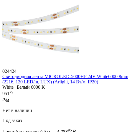
024424
Светодиодная лента MICROLED-5000HP 24V White6000 8mm
(2216, 120 LED/m, LUX) (Arlight, 14 Вт/м, IP20)
White | Белый 6000 K
79
951
₽/м
Нет в наличии
Под заказ
95
Пакет (полиэтилен) 5 м —
4 758
₽