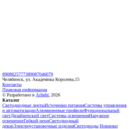
89088257773
89087046079
Челябинск, ул. Академика Королева,15
Контакты
Правовая информация
© Разработано в
Arlight
, 2026
Каталог
Светодиодные ленты
Источники питания
Системы управления
и автоматизации
Алюминиевые профили
Функциональный
свет
Дизайнерский свет
Системы освещения
Наружное
освещение
Гибкий неон
Светодиодный
декор
Электроустановочные изделия
Светодиоды
Новинки