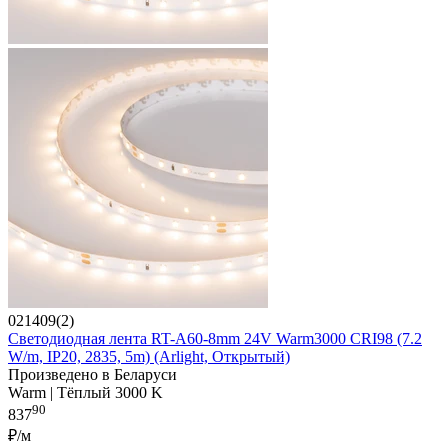
021409(2)
Светодиодная лента RT-A60-8mm 24V Warm3000 CRI98 (7.2
W/m, IP20, 2835, 5m) (Arlight, Открытый)
Произведено в Беларуси
Warm | Тёплый 3000 K
90
837
₽/м