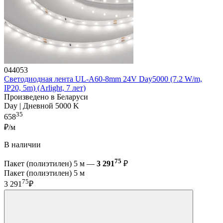
044053
Светодиодная лента UL-A60-8mm 24V Day5000 (7.2 W/m,
IP20, 5m) (Arlight, 7 лет)
Произведено в Беларуси
Day | Дневной 5000 K
35
658
₽/м
В наличии
75
Пакет (полиэтилен) 5 м —
3 291
₽
Пакет (полиэтилен) 5 м
75
3 291
₽