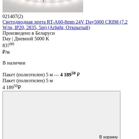
021407(2)
Светодиодная лента RT-A60-8mm 24V Day5000 CRI98 (7.2
W/m, IP20, 2835, 5m) (Arlight, Открытый)
Произведено в Беларуси
Day | Дневной 5000 K
90
837
₽/м
В наличии
50
Пакет (полиэтилен) 5 м —
4 189
₽
Пакет (полиэтилен) 5 м
50
4 189
₽
В корзину