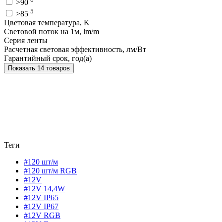
>90
5
>85
Цветовая температура, K
Световой поток на 1м, lm/m
Серия ленты
Расчетная световая эффективность, лм/Вт
Гарантийный срок, год(а)
Показать 14 товаров
Теги
#120 шт/м
#120 шт/м RGB
#12V
#12V 14,4W
#12V IP65
#12V IP67
#12V RGB