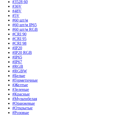
#3528 60
#36V
#48V
#5V
#60 шт/м
#60 шт/м IP65
#60 шт/м RGB
#CRI 90
#CRI 95
#CRI 98
#IP20
#IP20 RGB
#IP65
#IP67
#RGB
#RGBW
#Белые
#Герметичные
#Желтые
#Зеленые
#Красные
#Мультибелая
#Оранжевые
#Открытые
#Розовые