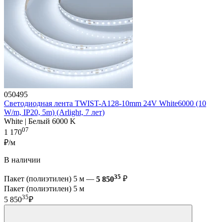
050495
Светодиодная лента TWIST-A128-10mm 24V White6000 (10
W/m, IP20, 5m) (Arlight, 7 лет)
White | Белый 6000 K
07
1 170
₽/м
В наличии
35
Пакет (полиэтилен) 5 м —
5 850
₽
Пакет (полиэтилен) 5 м
35
5 850
₽