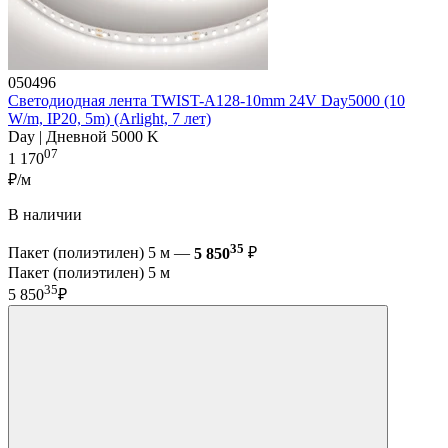
050496
Светодиодная лента TWIST-A128-10mm 24V Day5000 (10
W/m, IP20, 5m) (Arlight, 7 лет)
Day | Дневной 5000 K
07
1 170
₽/м
В наличии
35
Пакет (полиэтилен) 5 м —
5 850
₽
Пакет (полиэтилен) 5 м
35
5 850
₽