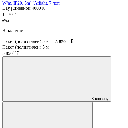
W/m, IP20, 5m) (Arlight, 7 лет)
Day | Дневной 4000 K
07
1 170
₽/м
В наличии
35
Пакет (полиэтилен) 5 м —
5 850
₽
Пакет (полиэтилен) 5 м
35
5 850
₽
В корзину