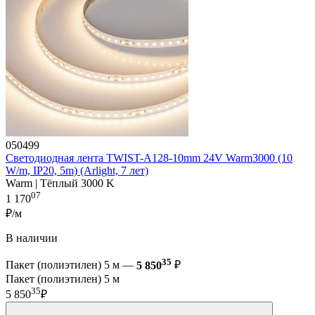
050499
Светодиодная лента TWIST-A128-10mm 24V Warm3000 (10
W/m, IP20, 5m) (Arlight, 7 лет)
Warm | Тёплый 3000 K
07
1 170
₽/м
В наличии
35
Пакет (полиэтилен) 5 м —
5 850
₽
Пакет (полиэтилен) 5 м
35
5 850
₽