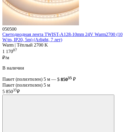
050500
Светодиодная лента TWIST-A128-10mm 24V Warm2700 (10
W/m, IP20, 5m) (Arlight, 7 лет)
Warm | Тёплый 2700 K
07
1 170
₽/м
В наличии
35
Пакет (полиэтилен) 5 м —
5 850
₽
Пакет (полиэтилен) 5 м
35
5 850
₽