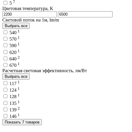
7
5
Цветовая температура, K
Световой поток на 1м, lm/m
Выбрать все
1
540
1
570
1
590
1
620
2
640
1
670
Расчетная световая эффективность, лм/Вт
Выбрать все
1
117
1
124
1
128
1
135
2
139
1
146
Показать 7 товаров