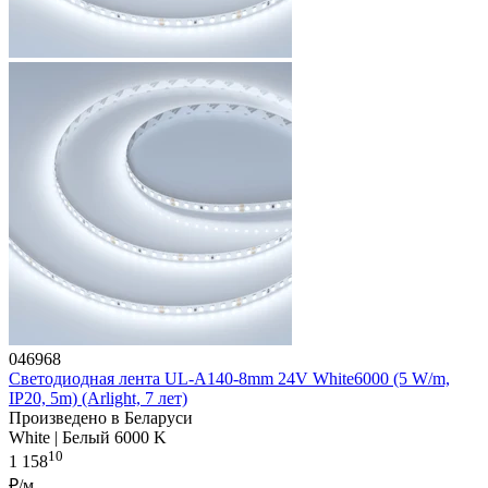
046968
Светодиодная лента UL-A140-8mm 24V White6000 (5 W/m,
IP20, 5m) (Arlight, 7 лет)
Произведено в Беларуси
White | Белый 6000 K
10
1 158
₽/м