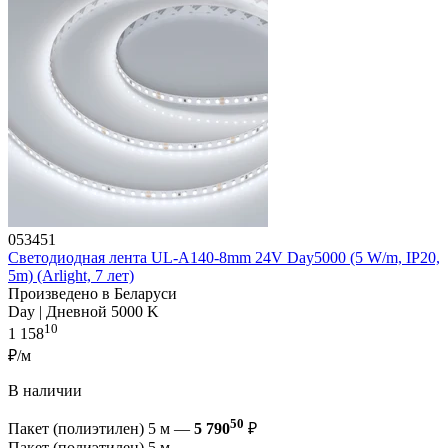
053451
Светодиодная лента UL-A140-8mm 24V Day5000 (5 W/m, IP20,
5m) (Arlight, 7 лет)
Произведено в Беларуси
Day | Дневной 5000 K
10
1 158
₽/м
В наличии
50
Пакет (полиэтилен) 5 м —
5 790
₽
Пакет (полиэтилен) 5 м