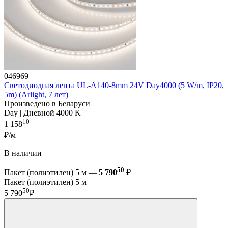
046969
Светодиодная лента UL-A140-8mm 24V Day4000 (5 W/m, IP20,
5m) (Arlight, 7 лет)
Произведено в Беларуси
Day | Дневной 4000 K
10
1 158
₽/м
В наличии
50
Пакет (полиэтилен) 5 м —
5 790
₽
Пакет (полиэтилен) 5 м
50
5 790
₽