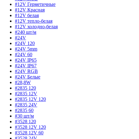
#12V Герметичные
#12V Красная
#12V белая
#12V тепло-белая
#12V холодно-белая
#240 шт/м
#24V
#24V 120
#24V 5mm
#24V 60
#24V IP65
#24V IP67
#24V RGB
#24V Белые
#28,8W
#2835 120
#2835 12V
#2835 12V 120
#2835 24V
#2835 60
#30 шт/м
#3528 120
#3528 12V 120
#3528 12V 60
#3528 24V