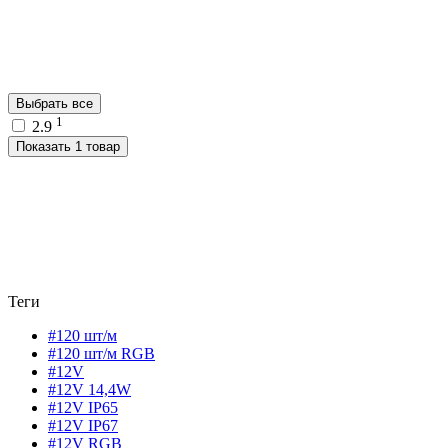
Выбрать все
1
2.9
Показать 1 товар
Теги
#120 шт/м
#120 шт/м RGB
#12V
#12V 14,4W
#12V IP65
#12V IP67
#12V RGB