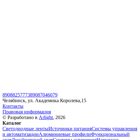
89088257773
89087046079
Челябинск, ул. Академика Королева,15
Контакты
Правовая информация
© Разработано в
Arlight
, 2026
Каталог
Светодиодные ленты
Источники питания
Системы управления
и автоматизации
Алюминиевые профили
Функциональный
свет
Дизайнерский свет
Системы освещения
Наружное