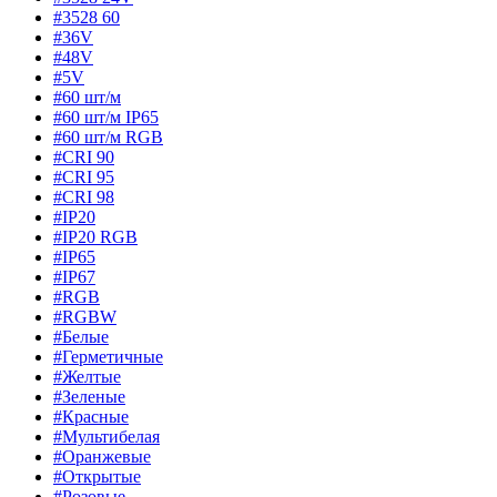
#3528 60
#36V
#48V
#5V
#60 шт/м
#60 шт/м IP65
#60 шт/м RGB
#CRI 90
#CRI 95
#CRI 98
#IP20
#IP20 RGB
#IP65
#IP67
#RGB
#RGBW
#Белые
#Герметичные
#Желтые
#Зеленые
#Красные
#Мультибелая
#Оранжевые
#Открытые
#Розовые