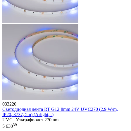
033220
Светодиодная лента RT-G12-8mm 24V UVC270 (2.9 W/m,
IP20, 3737, 5m) (Arlight, -)
UVC | Ультрафиолет 270 nm
39
5 630