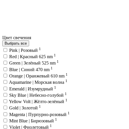
Цвет свечения
Выбрать все
1
Pink | Розовый
1
Red | Красный 625 nm
1
Green | Зелёный 525 nm
1
Blue | Синий 470 nm
1
Orange | Оранжевый 610 nm
1
Aquamarine | Морская волна
1
Emerald | Изумрудный
1
Sky Blue | Небесно-голубой
1
Yellow Volt | Жёлто-зелёный
1
Gold | Золотой
1
Magenta | Пурпурно-розовый
1
Mint Blue | Бирюзовый
1
Violet | Фиолетовый