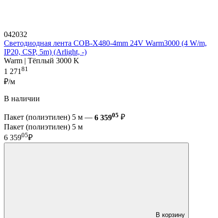
042032
Светодиодная лента COB-X480-4mm 24V Warm3000 (4 W/m,
IP20, CSP, 5m) (Arlight, -)
Warm | Тёплый 3000 K
81
1 271
₽/м
В наличии
05
Пакет (полиэтилен) 5 м —
6 359
₽
Пакет (полиэтилен) 5 м
05
6 359
₽
В корзину