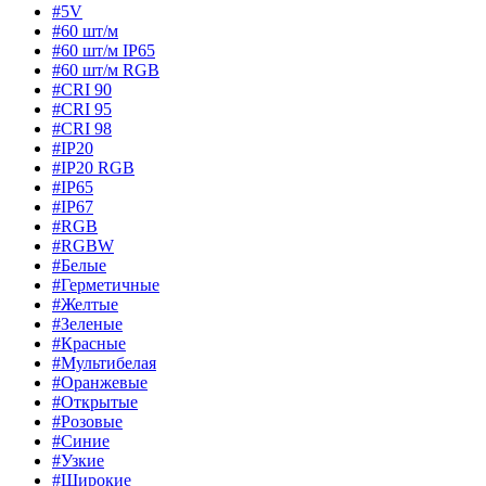
#5V
#60 шт/м
#60 шт/м IP65
#60 шт/м RGB
#CRI 90
#CRI 95
#CRI 98
#IP20
#IP20 RGB
#IP65
#IP67
#RGB
#RGBW
#Белые
#Герметичные
#Желтые
#Зеленые
#Красные
#Мультибелая
#Оранжевые
#Открытые
#Розовые
#Синие
#Узкие
#Широкие