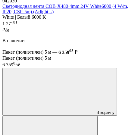
042030
Светодиодная лента COB-X480-4mm 24V White6000 (4 W/m,
IP20, CSP, 5m) (Arlight, -)
White | Белый 6000 K
81
1 271
₽/м
В наличии
05
Пакет (полиэтилен) 5 м —
6 359
₽
Пакет (полиэтилен) 5 м
05
6 359
₽
В корзину