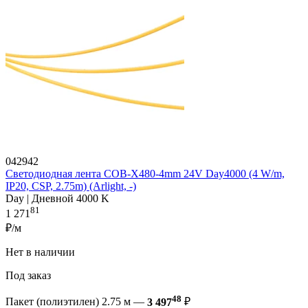
042942
Светодиодная лента COB-X480-4mm 24V Day4000 (4 W/m,
IP20, CSP, 2.75m) (Arlight, -)
Day | Дневной 4000 K
81
1 271
₽/м
Нет в наличии
Под заказ
48
Пакет (полиэтилен) 2.75 м —
3 497
₽