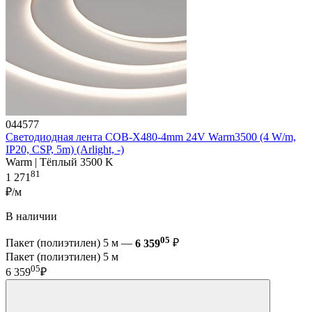
044577
Светодиодная лента COB-X480-4mm 24V Warm3500 (4 W/m,
IP20, CSP, 5m) (Arlight, -)
Warm | Тёплый 3500 K
81
1 271
₽/м
В наличии
05
Пакет (полиэтилен) 5 м —
6 359
₽
Пакет (полиэтилен) 5 м
05
6 359
₽