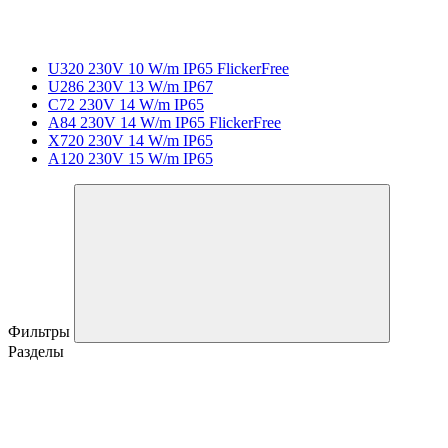
U320 230V 10 W/m IP65 FlickerFree
U286 230V 13 W/m IP67
C72 230V 14 W/m IP65
A84 230V 14 W/m IP65 FlickerFree
X720 230V 14 W/m IP65
A120 230V 15 W/m IP65
Фильтры
Разделы