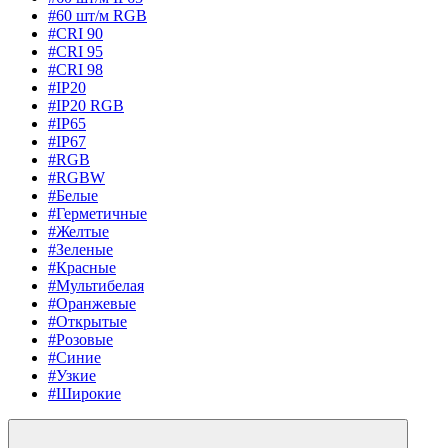
#60 шт/м RGB
#CRI 90
#CRI 95
#CRI 98
#IP20
#IP20 RGB
#IP65
#IP67
#RGB
#RGBW
#Белые
#Герметичные
#Желтые
#Зеленые
#Красные
#Мультибелая
#Оранжевые
#Открытые
#Розовые
#Синие
#Узкие
#Широкие