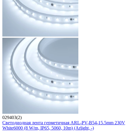
029403(2)
Светодиодная лента герметичная ARL-PV-B54-15.5mm 230V
White6000 (8 W/m, IP65, 5060, 10m) (Arlight, -)