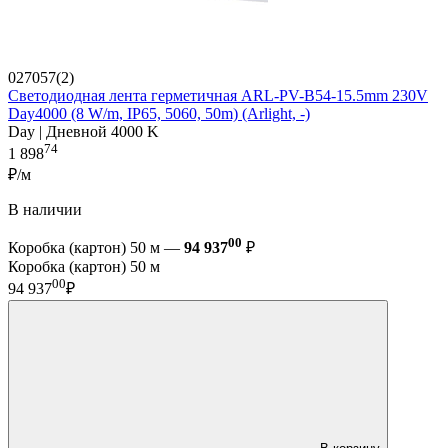
027057(2)
Светодиодная лента герметичная ARL-PV-B54-15.5mm 230V
Day4000 (8 W/m, IP65, 5060, 50m) (Arlight, -)
Day | Дневной 4000 K
74
1 898
₽/м
В наличии
00
Коробка (картон) 50 м —
94 937
₽
Коробка (картон) 50 м
00
94 937
₽