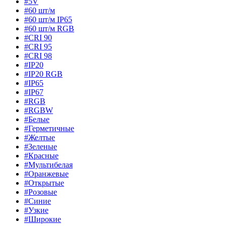
#5V
#60 шт/м
#60 шт/м IP65
#60 шт/м RGB
#CRI 90
#CRI 95
#CRI 98
#IP20
#IP20 RGB
#IP65
#IP67
#RGB
#RGBW
#Белые
#Герметичные
#Желтые
#Зеленые
#Красные
#Мультибелая
#Оранжевые
#Открытые
#Розовые
#Синие
#Узкие
#Широкие