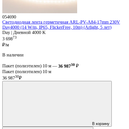
054690
Светодиодная лента герметичная ARL-PV-A84-17mm 230V
Day4000 (14 W/m, IP65, FlickerFree, 10m) (Arlight, 5 лет)
Day | Дневной 4000 K
73
3 698
₽/м
В наличии
30
Пакет (полиэтилен) 10 м —
36 987
₽
Пакет (полиэтилен) 10 м
30
36 987
₽
В корзину