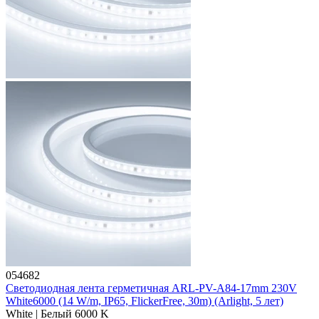
054682
Светодиодная лента герметичная ARL-PV-A84-17mm 230V
White6000 (14 W/m, IP65, FlickerFree, 30m) (Arlight, 5 лет)
White | Белый 6000 K