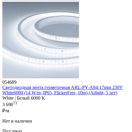
054689
Светодиодная лента герметичная ARL-PV-A84-17mm 230V
White6000 (14 W/m, IP65, FlickerFree, 10m) (Arlight, 5 лет)
White | Белый 6000 K
73
3 698
₽/м
Нет в наличии
Под заказ