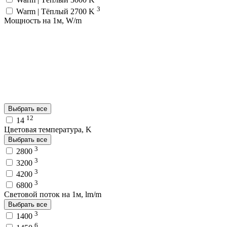
3
Warm | Тёплый 2700 K
Мощность на 1м, W/m
Выбрать все
12
14
Цветовая температура, K
Выбрать все
3
2800
3
3200
3
4200
3
6800
Световой поток на 1м, lm/m
Выбрать все
3
1400
6