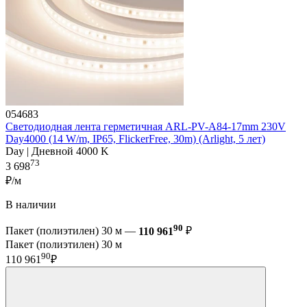
054683
Светодиодная лента герметичная ARL-PV-A84-17mm 230V
Day4000 (14 W/m, IP65, FlickerFree, 30m) (Arlight, 5 лет)
Day | Дневной 4000 K
73
3 698
₽/м
В наличии
90
Пакет (полиэтилен) 30 м —
110 961
₽
Пакет (полиэтилен) 30 м
90
110 961
₽