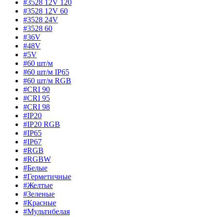
#3528 12V 120
#3528 12V 60
#3528 24V
#3528 60
#36V
#48V
#5V
#60 шт/м
#60 шт/м IP65
#60 шт/м RGB
#CRI 90
#CRI 95
#CRI 98
#IP20
#IP20 RGB
#IP65
#IP67
#RGB
#RGBW
#Белые
#Герметичные
#Желтые
#Зеленые
#Красные
#Мультибелая