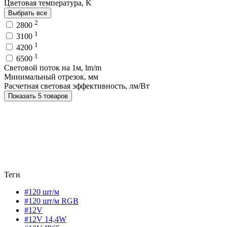
Цветовая температура, K
Выбрать все
2
2800
1
3100
1
4200
1
6500
Световой поток на 1м, lm/m
Минимальный отрезок, мм
Расчетная световая эффективность, лм/Вт
Показать 5 товаров
Теги
#120 шт/м
#120 шт/м RGB
#12V
#12V 14,4W