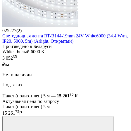
025277(2)
Светодиодная лента RT-B144-19mm 24V White6000 (34.4 W/m,
IP20, 5060, 5m) (Arlight, Открытый)
Произведено в Беларуси
White | Белый 6000 K
35
3 052
₽/м
Нет в наличии
Под заказ
75
Пакет (полиэтилен) 5 м —
15 261
₽
Актуальная цена по запросу
Пакет (полиэтилен) 5 м
75
15 261
₽