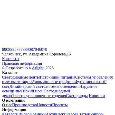
89088257773
89087046079
Челябинск, ул. Академика Королева,15
Контакты
Правовая информация
© Разработано в
Arlight
, 2026
Каталог
Светодиодные ленты
Источники питания
Системы управления
и автоматизации
Алюминиевые профили
Функциональный
свет
Дизайнерский свет
Системы освещения
Наружное
освещение
Гибкий неон
Светодиодный
декор
Электроустановочные изделия
Светодиоды
Новинки
О компании
О нас
Производство
Новости
Проекты
Информация
Каталоги
Видео
Новинки
Архив вебинаров
Статьи
Вопрос-