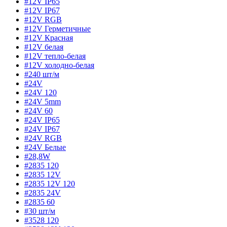
#12V IP65
#12V IP67
#12V RGB
#12V Герметичные
#12V Красная
#12V белая
#12V тепло-белая
#12V холодно-белая
#240 шт/м
#24V
#24V 120
#24V 5mm
#24V 60
#24V IP65
#24V IP67
#24V RGB
#24V Белые
#28,8W
#2835 120
#2835 12V
#2835 12V 120
#2835 24V
#2835 60
#30 шт/м
#3528 120