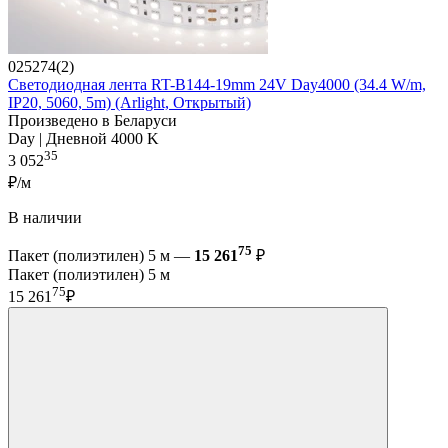
025274(2)
Светодиодная лента RT-B144-19mm 24V Day4000 (34.4 W/m,
IP20, 5060, 5m) (Arlight, Открытый)
Произведено в Беларуси
Day | Дневной 4000 K
35
3 052
₽/м
В наличии
75
Пакет (полиэтилен) 5 м —
15 261
₽
Пакет (полиэтилен) 5 м
75
15 261
₽