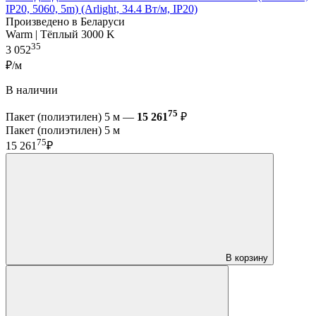
IP20, 5060, 5m) (Arlight, 34.4 Вт/м, IP20)
Произведено в Беларуси
Warm | Тёплый 3000 K
35
3 052
₽/м
В наличии
75
Пакет (полиэтилен) 5 м —
15 261
₽
Пакет (полиэтилен) 5 м
75
15 261
₽
В корзину