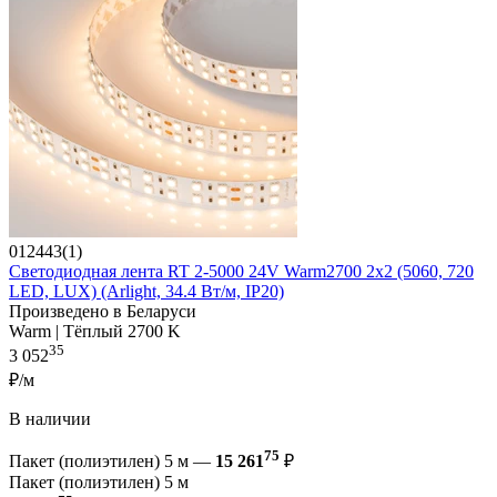
012443(1)
Светодиодная лента RT 2-5000 24V Warm2700 2x2 (5060, 720
LED, LUX) (Arlight, 34.4 Вт/м, IP20)
Произведено в Беларуси
Warm | Тёплый 2700 K
35
3 052
₽/м
В наличии
75
Пакет (полиэтилен) 5 м —
15 261
₽
Пакет (полиэтилен) 5 м