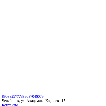
89088257773
89087046079
Челябинск, ул. Академика Королева,15
Контакты