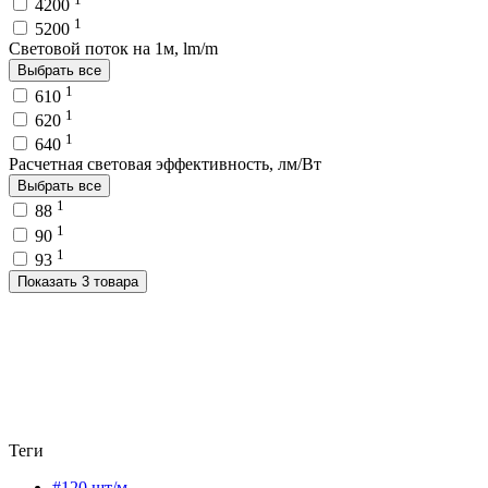
4200
1
5200
Световой поток на 1м, lm/m
Выбрать все
1
610
1
620
1
640
Расчетная световая эффективность, лм/Вт
Выбрать все
1
88
1
90
1
93
Показать 3 товара
Теги
#120 шт/м