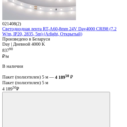
021408(2)
Светодиодная лента RT-A60-8mm 24V Day4000 CRI98 (7.2
W/m, IP20, 2835, 5m) (Arlight, Открытый)
Произведено в Беларуси
Day | Дневной 4000 K
90
837
₽/м
В наличии
50
Пакет (полиэтилен) 5 м —
4 189
₽
Пакет (полиэтилен) 5 м
50
4 189
₽