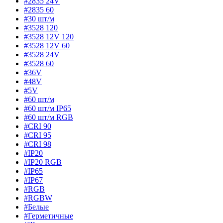
#2835 24V
#2835 60
#30 шт/м
#3528 120
#3528 12V 120
#3528 12V 60
#3528 24V
#3528 60
#36V
#48V
#5V
#60 шт/м
#60 шт/м IP65
#60 шт/м RGB
#CRI 90
#CRI 95
#CRI 98
#IP20
#IP20 RGB
#IP65
#IP67
#RGB
#RGBW
#Белые
#Герметичные