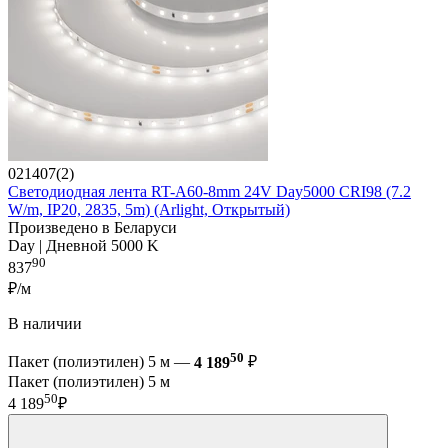
021407(2)
Светодиодная лента RT-A60-8mm 24V Day5000 CRI98 (7.2
W/m, IP20, 2835, 5m) (Arlight, Открытый)
Произведено в Беларуси
Day | Дневной 5000 K
90
837
₽/м
В наличии
50
Пакет (полиэтилен) 5 м —
4 189
₽
Пакет (полиэтилен) 5 м
50
4 189
₽