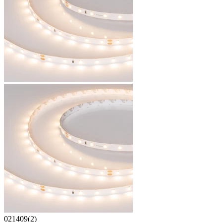
021409(2)