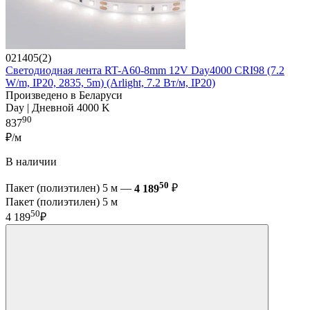
021405(2)
Светодиодная лента RT-A60-8mm 12V Day4000 CRI98 (7.2
W/m, IP20, 2835, 5m) (Arlight, 7.2 Вт/м, IP20)
Произведено в Беларуси
Day | Дневной 4000 K
90
837
₽/м
В наличии
50
Пакет (полиэтилен) 5 м —
4 189
₽
Пакет (полиэтилен) 5 м
50
4 189
₽