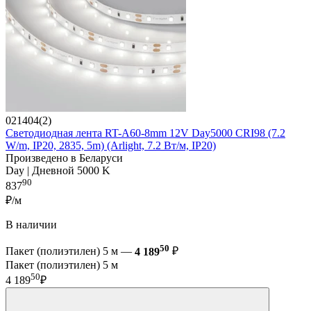
021404(2)
Светодиодная лента RT-A60-8mm 12V Day5000 CRI98 (7.2
W/m, IP20, 2835, 5m) (Arlight, 7.2 Вт/м, IP20)
Произведено в Беларуси
Day | Дневной 5000 K
90
837
₽/м
В наличии
50
Пакет (полиэтилен) 5 м —
4 189
₽
Пакет (полиэтилен) 5 м
50
4 189
₽