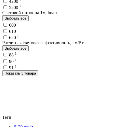
4200
1
5200
Световой поток на 1м, lm/m
Выбрать все
1
600
1
610
1
620
Расчетная световая эффективность, лм/Вт
Выбрать все
1
88
1
90
1
91
Показать 3 товара
Теги
#120 шт/м