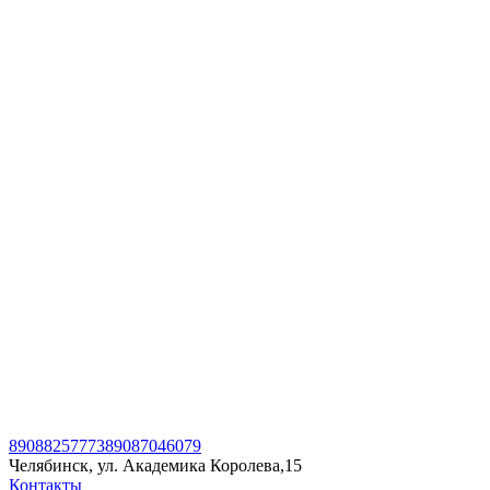
89088257773
89087046079
Челябинск, ул. Академика Королева,15
Контакты