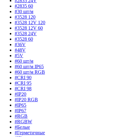
#2835 24V
#2835 60
#30 шт/м
#3528 120
#3528 12V 120
#3528 12V 60
#3528 24V
#3528 60
#36V
#48V
#5V
#60 шт/м
#60 шт/м IP65
#60 шт/м RGB
#CRI 90
#CRI 95
#CRI 98
#IP20
#IP20 RGB
#IP65
#IP67
#RGB
#RGBW
#Белые
#Герметичные