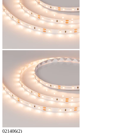
021406(2)