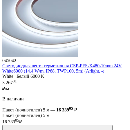
045042
Светодиодная лента герметичная CSP-PFS-X480-10mm 24V
White6000 (14.4 W/m, IP68, TWP100, 5m) (Arlight, -)
White | Белый 6000 K
81
3 267
₽/м
В наличии
05
Пакет (полиэтилен) 5 м —
16 339
₽
Пакет (полиэтилен) 5 м
05
16 339
₽