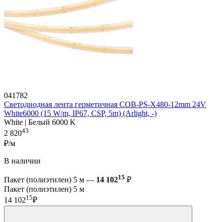
041782
Светодиодная лента герметичная COB-PS-X480-12mm 24V
White6000 (15 W/m, IP67, CSP, 5m) (Arlight, -)
White | Белый 6000 K
43
2 820
₽/м
В наличии
15
Пакет (полиэтилен) 5 м —
14 102
₽
Пакет (полиэтилен) 5 м
15
14 102
₽