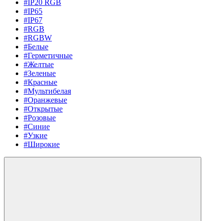
#IP20 RGB
#IP65
#IP67
#RGB
#RGBW
#Белые
#Герметичные
#Желтые
#Зеленые
#Красные
#Мультибелая
#Оранжевые
#Открытые
#Розовые
#Синие
#Узкие
#Широкие