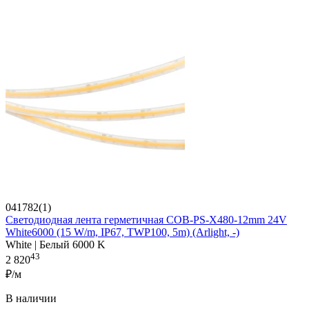
041782(1)
Светодиодная лента герметичная COB-PS-X480-12mm 24V
White6000 (15 W/m, IP67, TWP100, 5m) (Arlight, -)
White | Белый 6000 K
43
2 820
₽/м
В наличии