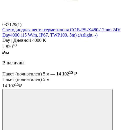
037129(1)
Светодиодная лента герметичная COB-PS-X480-12mm 24V
Day4000 (15 W/m, IP67, TWP100, 5m) (Arlight, -)
Day | Дневной 4000 K
43
2 820
₽/м
В наличии
15
Пакет (полиэтилен) 5 м —
14 102
₽
Пакет (полиэтилен) 5 м
15
14 102
₽