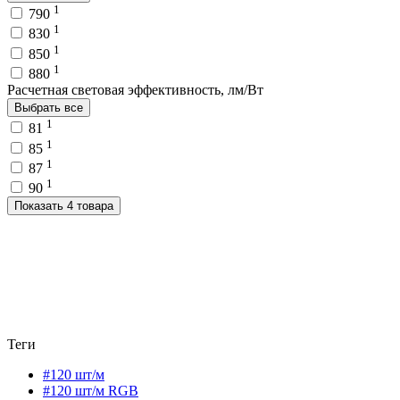
1
790
1
830
1
850
1
880
Расчетная световая эффективность, лм/Вт
Выбрать все
1
81
1
85
1
87
1
90
Показать 4 товара
Теги
#120 шт/м
#120 шт/м RGB