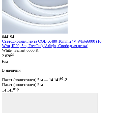
044194
Светодиодная лента COB-X480-10mm 24V White6000 (10
W/m, IP20, 5m, FreeCut) (Arlight, Свободная резка)
White | Белый 6000 K
21
2 828
₽/м
В наличии
05
Пакет (полиэтилен) 5 м —
14 141
₽
Пакет (полиэтилен) 5 м
05
14 141
₽