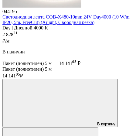
044195
Светодиодная лента COB-X480-10mm 24V Day4000 (10 W/m,
IP20, 5m, FreeCut) (Arlight, Свободная резка)
Day | Дневной 4000 K
21
2 828
₽/м
В наличии
05
Пакет (полиэтилен) 5 м —
14 141
₽
Пакет (полиэтилен) 5 м
05
14 141
₽
В корзину