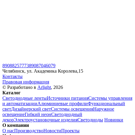
89088257773
89087046079
Челябинск, ул. Академика Королева,15
Контакты
Правовая информация
© Разработано в
Arlight
, 2026
Каталог
Светодиодные ленты
Источники питания
Системы управления
и автоматизации
Алюминиевые профили
Функциональный
свет
Дизайнерский свет
Системы освещения
Наружное
освещение
Гибкий неон
Светодиодный
декор
Электроустановочные изделия
Светодиоды
Новинки
О компании
О нас
Производство
Новости
Проекты