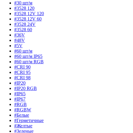
#30 шт/м
#3528 120
#3528 12V 120
#3528 12V 60
#3528 24V
#3528 60
#36V
#48V
#5V
#60 шт/м
#60 шт/м IP65
#60 шт/м RGB
#CRI 90
#CRI 95
#CRI 98
#IP20
#IP20 RGB
#IP65
#IP67
#RGB
#RGBW
#Белые
#Герметичные
#Желтые
#Зеленые