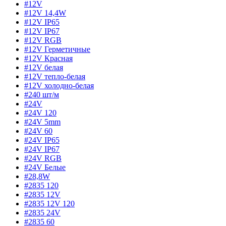
#12V
#12V 14,4W
#12V IP65
#12V IP67
#12V RGB
#12V Герметичные
#12V Красная
#12V белая
#12V тепло-белая
#12V холодно-белая
#240 шт/м
#24V
#24V 120
#24V 5mm
#24V 60
#24V IP65
#24V IP67
#24V RGB
#24V Белые
#28,8W
#2835 120
#2835 12V
#2835 12V 120
#2835 24V
#2835 60