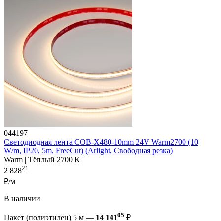
044197
Светодиодная лента COB-X480-10mm 24V Warm2700 (10
W/m, IP20, 5m, FreeCut) (Arlight, Свободная резка)
Warm | Тёплый 2700 K
21
2 828
₽/м
В наличии
05
Пакет (полиэтилен) 5 м —
14 141
₽