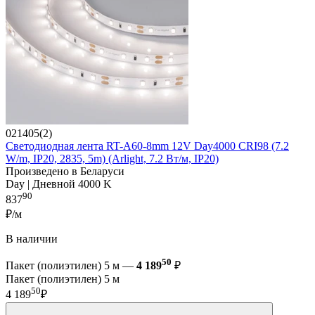
021405(2)
Светодиодная лента RT-A60-8mm 12V Day4000 CRI98 (7.2
W/m, IP20, 2835, 5m) (Arlight, 7.2 Вт/м, IP20)
Произведено в Беларуси
Day | Дневной 4000 K
90
837
₽/м
В наличии
50
Пакет (полиэтилен) 5 м —
4 189
₽
Пакет (полиэтилен) 5 м
50
4 189
₽