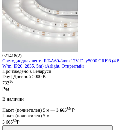
021418(2)
Светодиодная лента RT-A60-8mm 12V Day5000 CRI98 (4.8
W/m, IP20, 2835, 5m) (Arlight, Открытый)
Произведено в Беларуси
Day | Дневной 5000 K
16
733
₽/м
В наличии
80
Пакет (полиэтилен) 5 м —
3 665
₽
Пакет (полиэтилен) 5 м
80
3 665
₽