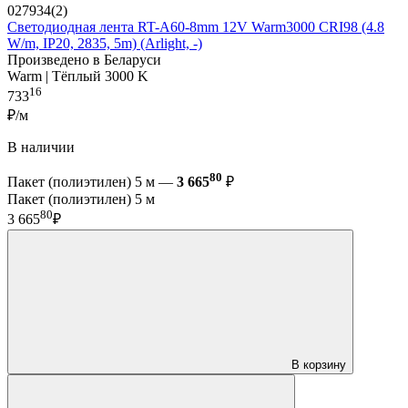
027934(2)
Светодиодная лента RT-A60-8mm 12V Warm3000 CRI98 (4.8
W/m, IP20, 2835, 5m) (Arlight, -)
Произведено в Беларуси
Warm | Тёплый 3000 K
16
733
₽/м
В наличии
80
Пакет (полиэтилен) 5 м —
3 665
₽
Пакет (полиэтилен) 5 м
80
3 665
₽
В корзину