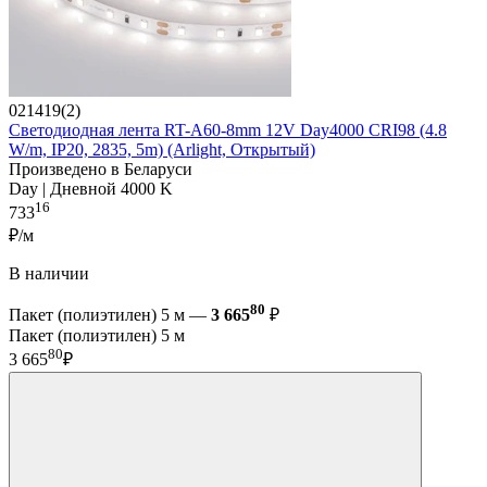
021419(2)
Светодиодная лента RT-A60-8mm 12V Day4000 CRI98 (4.8
W/m, IP20, 2835, 5m) (Arlight, Открытый)
Произведено в Беларуси
Day | Дневной 4000 K
16
733
₽/м
В наличии
80
Пакет (полиэтилен) 5 м —
3 665
₽
Пакет (полиэтилен) 5 м
80
3 665
₽