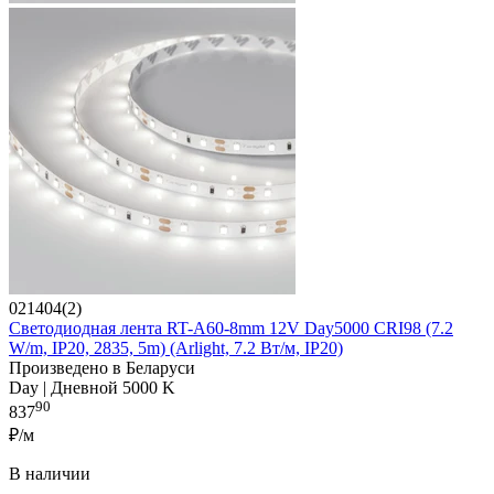
021404(2)
Светодиодная лента RT-A60-8mm 12V Day5000 CRI98 (7.2
W/m, IP20, 2835, 5m) (Arlight, 7.2 Вт/м, IP20)
Произведено в Беларуси
Day | Дневной 5000 K
90
837
₽/м
В наличии