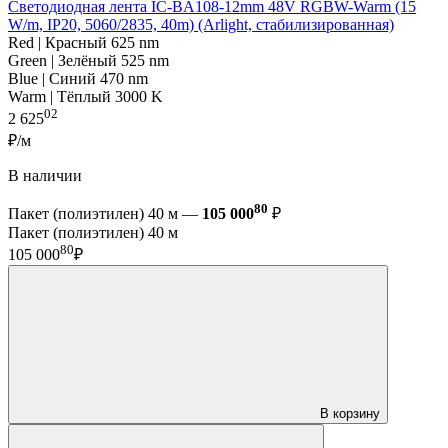
Светодиодная лента IC-BA108-12mm 48V RGBW-Warm (15
W/m, IP20, 5060/2835, 40m) (Arlight, стабилизированная)
Red | Красный 625 nm
Green | Зелёный 525 nm
Blue | Синий 470 nm
Warm | Тёплый 3000 K
02
2 625
₽/м
В наличии
80
Пакет (полиэтилен) 40 м —
105 000
₽
Пакет (полиэтилен) 40 м
80
105 000
₽
В корзину