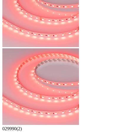
029990(2)