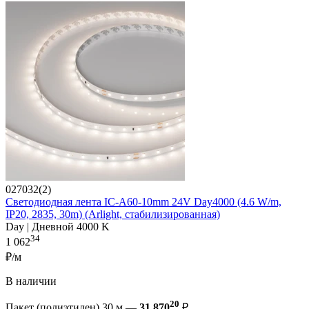
027032(2)
Светодиодная лента IC-A60-10mm 24V Day4000 (4.6 W/m,
IP20, 2835, 30m) (Arlight, стабилизированная)
Day | Дневной 4000 K
34
1 062
₽/м
В наличии
20
Пакет (полиэтилен) 30 м —
31 870
₽