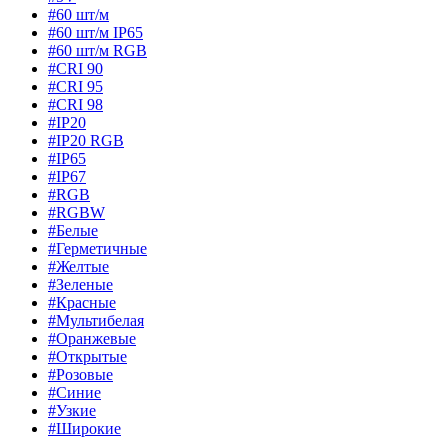
#60 шт/м
#60 шт/м IP65
#60 шт/м RGB
#CRI 90
#CRI 95
#CRI 98
#IP20
#IP20 RGB
#IP65
#IP67
#RGB
#RGBW
#Белые
#Герметичные
#Желтые
#Зеленые
#Красные
#Мультибелая
#Оранжевые
#Открытые
#Розовые
#Синие
#Узкие
#Широкие