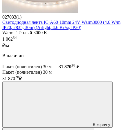
027033(1)
Светодиодная лента IC-A60-10mm 24V Warm3000 (4.6 W/m,
IP20, 2835, 30m) (Arlight, 4.6 Вт/м, IP20)
Warm | Тёплый 3000 K
34
1 062
₽/м
В наличии
20
Пакет (полиэтилен) 30 м —
31 870
₽
Пакет (полиэтилен) 30 м
20
31 870
₽
В корзину