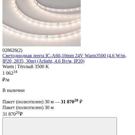
028626(2)
Светодиодная лента IC-A60-10mm 24V Warm3500 (4.6 W/m,
IP20, 2835, 30m) (Arlight, 4.6 Вт/м, IP20)
Warm | Тёплый 3500 K
34
1 062
₽/м
В наличии
20
Пакет (полиэтилен) 30 м —
31 870
₽
Пакет (полиэтилен) 30 м
20
31 870
₽