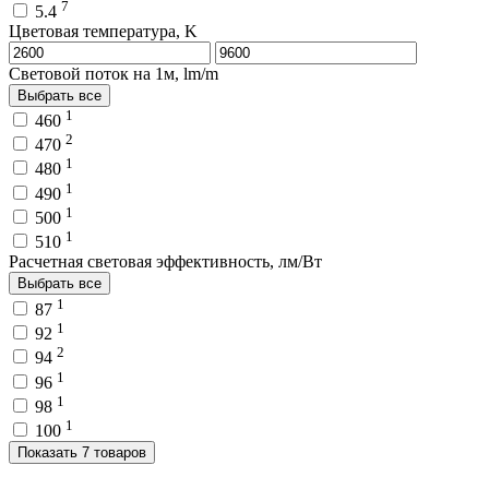
7
5.4
Цветовая температура, K
Световой поток на 1м, lm/m
Выбрать все
1
460
2
470
1
480
1
490
1
500
1
510
Расчетная световая эффективность, лм/Вт
Выбрать все
1
87
1
92
2
94
1
96
1
98
1
100
Показать 7 товаров