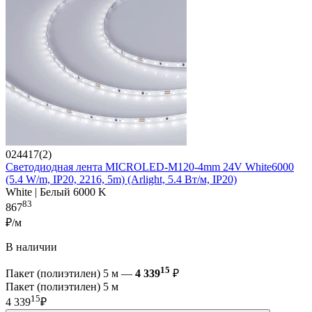
024417(2)
Светодиодная лента MICROLED-M120-4mm 24V White6000
(5.4 W/m, IP20, 2216, 5m) (Arlight, 5.4 Вт/м, IP20)
White | Белый 6000 K
83
867
₽/м
В наличии
15
Пакет (полиэтилен) 5 м —
4 339
₽
Пакет (полиэтилен) 5 м
15
4 339
₽