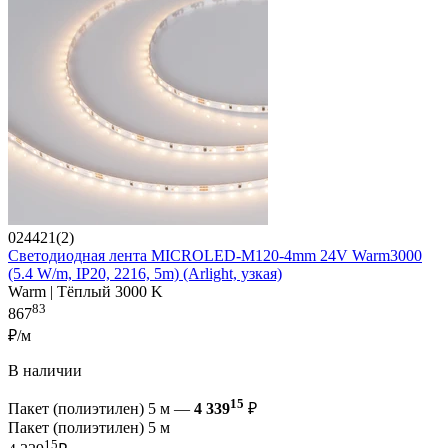
024421(2)
Светодиодная лента MICROLED-M120-4mm 24V Warm3000
(5.4 W/m, IP20, 2216, 5m) (Arlight, узкая)
Warm | Тёплый 3000 K
83
867
₽/м
В наличии
15
Пакет (полиэтилен) 5 м —
4 339
₽
Пакет (полиэтилен) 5 м
15