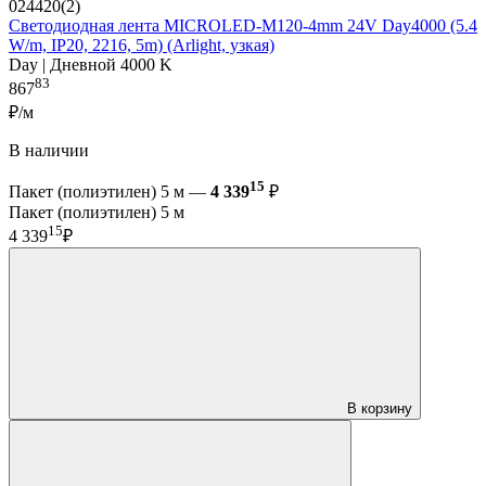
024420(2)
Светодиодная лента MICROLED-M120-4mm 24V Day4000 (5.4
W/m, IP20, 2216, 5m) (Arlight, узкая)
Day | Дневной 4000 K
83
867
₽/м
В наличии
15
Пакет (полиэтилен) 5 м —
4 339
₽
Пакет (полиэтилен) 5 м
15
4 339
₽
В корзину