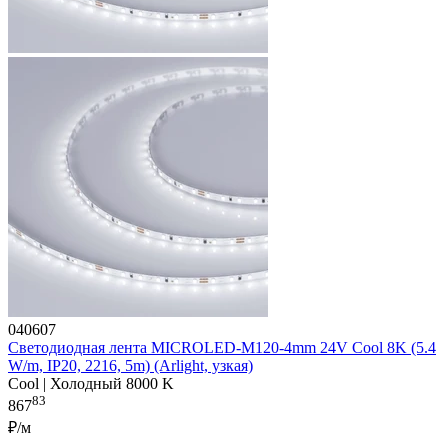
040607
Светодиодная лента MICROLED-M120-4mm 24V Cool 8K (5.4
W/m, IP20, 2216, 5m) (Arlight, узкая)
Cool | Холодный 8000 K
83
867
₽/м