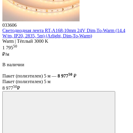
033606
Светодиодная лента RT-A168-10mm 24V Dim-To-Warm (14.4
W/m, IP20, 2835, 5m) (Arlight, Dim-To-Warm)
Warm | Тёплый 3000 K
50
1 795
₽/м
В наличии
50
Пакет (полиэтилен) 5 м —
8 977
₽
Пакет (полиэтилен) 5 м
50
8 977
₽