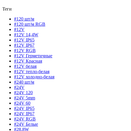
Теги
#120 шт/м
#120 шт/м RGB
#12V
#12V 14,4W
#12V IP65
#12V IP67
#12V RGB
#12V Герметичные
#12V Красная
#12V белая
#12V тепло-белая
#12V холодно-белая
#240 шт/м
#24V
#24V 120
#24V 5mm
#24V 60
#24V IP65
#24V IP67
#24V RGB
#24V Белые
#28,8W