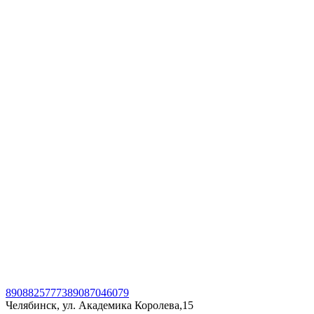
89088257773
89087046079
Челябинск, ул. Академика Королева,15