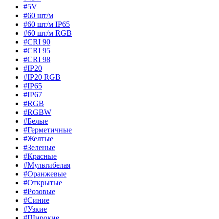
#5V
#60 шт/м
#60 шт/м IP65
#60 шт/м RGB
#CRI 90
#CRI 95
#CRI 98
#IP20
#IP20 RGB
#IP65
#IP67
#RGB
#RGBW
#Белые
#Герметичные
#Желтые
#Зеленые
#Красные
#Мультибелая
#Оранжевые
#Открытые
#Розовые
#Синие
#Узкие
#Широкие