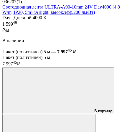
036207(1)
Светодиодная лента ULTRA-A90-10mm 24V Day4000 (4.8
W/m, IP20, 5m) (Arlight, высок.эфф.200 лм/Вт)
Day | Дневной 4000 K
49
1 599
₽/м
В наличии
45
Пакет (полиэтилен) 5 м —
7 997
₽
Пакет (полиэтилен) 5 м
45
7 997
₽
В корзину