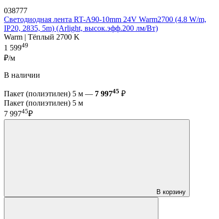
038777
Светодиодная лента RT-A90-10mm 24V Warm2700 (4.8 W/m,
IP20, 2835, 5m) (Arlight, высок.эфф.200 лм/Вт)
Warm | Тёплый 2700 K
49
1 599
₽/м
В наличии
45
Пакет (полиэтилен) 5 м —
7 997
₽
Пакет (полиэтилен) 5 м
45
7 997
₽
В корзину