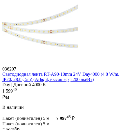
036207
Светодиодная лента RT-A90-10mm 24V Day4000 (4.8 W/m,
IP20, 2835, 5m) (Arlight, высок.эфф.200 лм/Вт)
Day | Дневной 4000 K
49
1 599
₽/м
В наличии
45
Пакет (полиэтилен) 5 м —
7 997
₽
Пакет (полиэтилен) 5 м
45