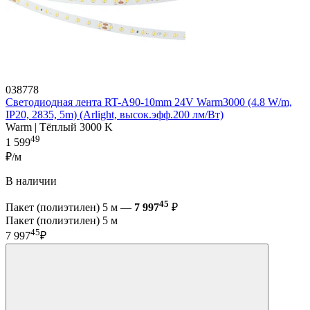
038778
Светодиодная лента RT-A90-10mm 24V Warm3000 (4.8 W/m,
IP20, 2835, 5m) (Arlight, высок.эфф.200 лм/Вт)
Warm | Тёплый 3000 K
49
1 599
₽/м
В наличии
45
Пакет (полиэтилен) 5 м —
7 997
₽
Пакет (полиэтилен) 5 м
45
7 997
₽