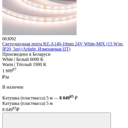
063092
Светодиодная лента RZ-A140-10mm 24V White-MIX (15 W/m,
IP20, 5m) (Arlight, Изменяемая ЦТ)
Произведено в Беларуси
White | Белый 6000 K
Warm | Тёплый 1900 K
97
1 609
₽/м
В наличии
85
Катушка (пластмасса) 5 м —
8 049
₽
Катушка (пластмасса) 5 м
85
8 049
₽