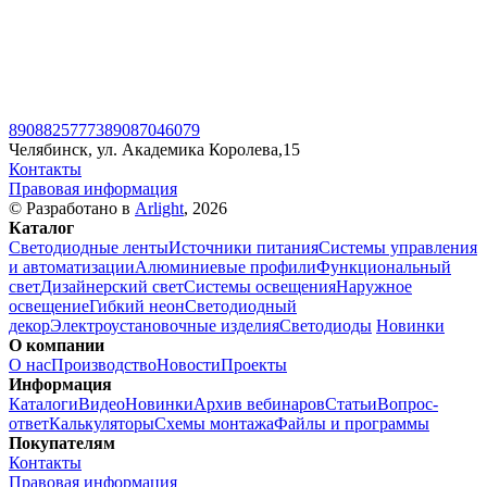
89088257773
89087046079
Челябинск, ул. Академика Королева,15
Контакты
Правовая информация
© Разработано в
Arlight
, 2026
Каталог
Светодиодные ленты
Источники питания
Системы управления
и автоматизации
Алюминиевые профили
Функциональный
свет
Дизайнерский свет
Системы освещения
Наружное
освещение
Гибкий неон
Светодиодный
декор
Электроустановочные изделия
Светодиоды
Новинки
О компании
О нас
Производство
Новости
Проекты
Информация
Каталоги
Видео
Новинки
Архив вебинаров
Статьи
Вопрос-
ответ
Калькуляторы
Схемы монтажа
Файлы и программы
Покупателям
Контакты
Правовая информация