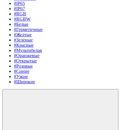
#IP65
#IP67
#RGB
#RGBW
#Белые
#Герметичные
#Желтые
#Зеленые
#Красные
#Мультибелая
#Оранжевые
#Открытые
#Розовые
#Синие
#Узкие
#Широкие