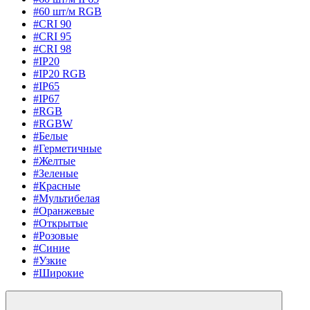
#60 шт/м RGB
#CRI 90
#CRI 95
#CRI 98
#IP20
#IP20 RGB
#IP65
#IP67
#RGB
#RGBW
#Белые
#Герметичные
#Желтые
#Зеленые
#Красные
#Мультибелая
#Оранжевые
#Открытые
#Розовые
#Синие
#Узкие
#Широкие