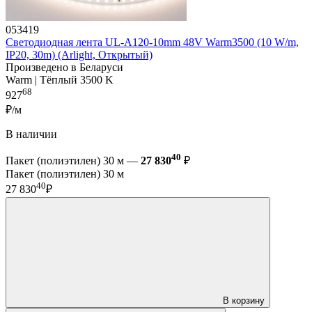
053419
Светодиодная лента UL-A120-10mm 48V Warm3500 (10 W/m,
IP20, 30m) (Arlight, Открытый)
Произведено в Беларуси
Warm | Тёплый 3500 K
68
927
₽/м
В наличии
40
Пакет (полиэтилен) 30 м —
27 830
₽
Пакет (полиэтилен) 30 м
40
27 830
₽
В корзину