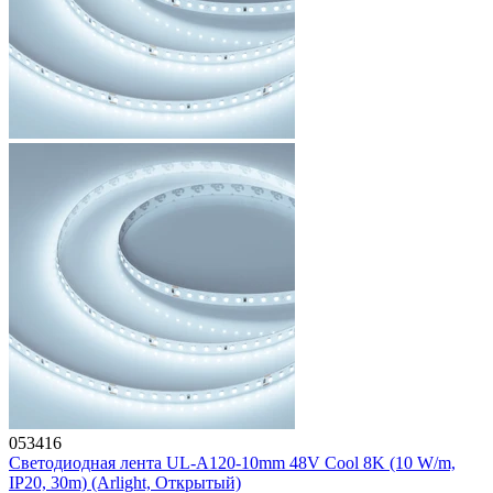
053416
Светодиодная лента UL-A120-10mm 48V Cool 8K (10 W/m,
IP20, 30m) (Arlight, Открытый)