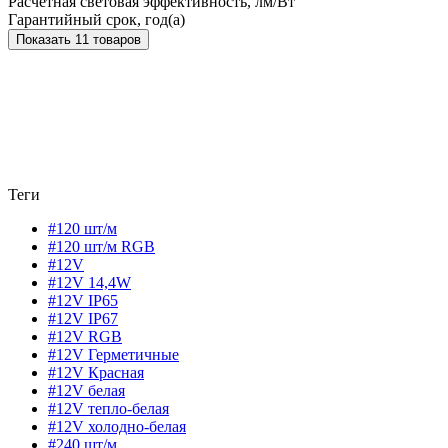
Расчетная световая эффективность, лм/Вт
Гарантийный срок, год(а)
Показать 11 товаров
Теги
#120 шт/м
#120 шт/м RGB
#12V
#12V 14,4W
#12V IP65
#12V IP67
#12V RGB
#12V Герметичные
#12V Красная
#12V белая
#12V тепло-белая
#12V холодно-белая
#240 шт/м