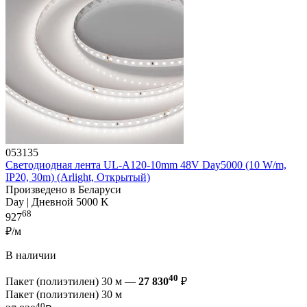
053135
Светодиодная лента UL-A120-10mm 48V Day5000 (10 W/m,
IP20, 30m) (Arlight, Открытый)
Произведено в Беларуси
Day | Дневной 5000 K
68
927
₽/м
В наличии
40
Пакет (полиэтилен) 30 м —
27 830
₽
Пакет (полиэтилен) 30 м
40