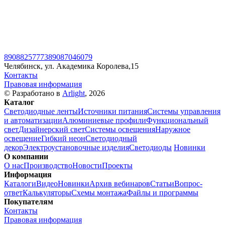
89088257773
89087046079
Челябинск, ул. Академика Королева,15
Контакты
Правовая информация
© Разработано в
Arlight
, 2026
Каталог
Светодиодные ленты
Источники питания
Системы управления
и автоматизации
Алюминиевые профили
Функциональный
свет
Дизайнерский свет
Системы освещения
Наружное
освещение
Гибкий неон
Светодиодный
декор
Электроустановочные изделия
Светодиоды
Новинки
О компании
О нас
Производство
Новости
Проекты
Информация
Каталоги
Видео
Новинки
Архив вебинаров
Статьи
Вопрос-
ответ
Калькуляторы
Схемы монтажа
Файлы и программы
Покупателям
Контакты
Правовая информация