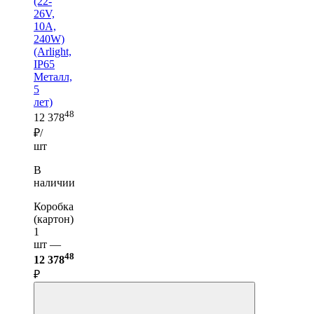
(22-
26V,
10A,
240W)
(Arlight,
IP65
Металл,
5
лет)
48
12 378
₽/
шт
В
наличии
Коробка
(картон)
1
шт —
48
12 378
₽