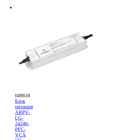
049618
Блок
питания
ARPV-
LG-
24240-
PFC-
VCA