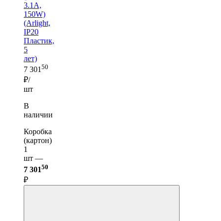
3.1A,
150W)
(Arlight,
IP20
Пластик,
5
лет)
50
7 301
₽/
шт
В
наличии
Коробка
(картон)
1
шт —
50
7 301
₽