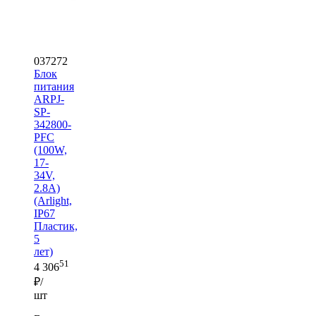
037272
Блок
питания
ARPJ-
SP-
342800-
PFC
(100W,
17-
34V,
2.8A)
(Arlight,
IP67
Пластик,
5
лет)
51
4 306
₽/
шт