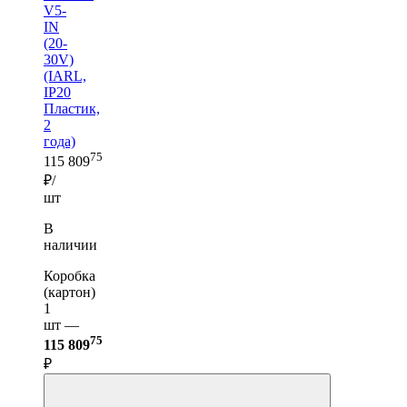
V5-
IN
(20-
30V)
(IARL,
IP20
Пластик,
2
года)
75
115 809
₽/
шт
В
наличии
Коробка
(картон)
1
шт —
75
115 809
₽