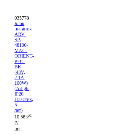
035778
Блок
питания
ARV-
SP-
48100-
MAG-
ORIENT-
PFC-
BK
(48V,
2.1A,
100W)
(Arlight,
IP20
Пластик,
5
лет)
61
10 583
₽/
шт