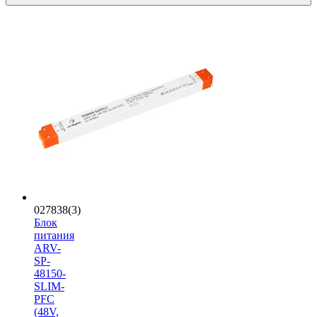
027838(3)
Блок
питания
ARV-
SP-
48150-
SLIM-
PFC
(48V,