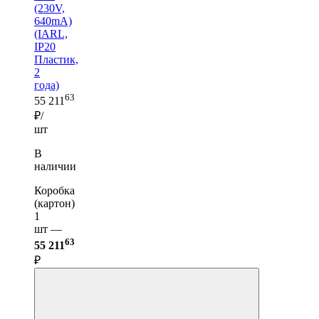
(230V,
640mA)
(IARL,
IP20
Пластик,
2
года)
63
55 211
₽/
шт
В
наличии
Коробка
(картон)
1
шт —
63
55 211
₽