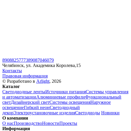
89088257773
89087046079
Челябинск, ул. Академика Королева,15
Контакты
Правовая информация
© Разработано в
Arlight
, 2026
Каталог
Светодиодные ленты
Источники питания
Системы управления
и автоматизации
Алюминиевые профили
Функциональный
свет
Дизайнерский свет
Системы освещения
Наружное
освещение
Гибкий неон
Светодиодный
декор
Электроустановочные изделия
Светодиоды
Новинки
О компании
О нас
Производство
Новости
Проекты
Информация