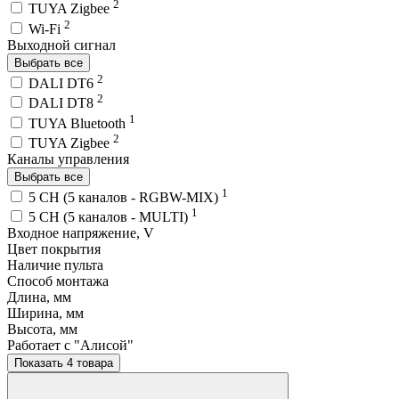
2
TUYA Zigbee
2
Wi-Fi
Выходной сигнал
Выбрать все
2
DALI DT6
2
DALI DT8
1
TUYA Bluetooth
2
TUYA Zigbee
Каналы управления
Выбрать все
1
5 CH (5 каналов - RGBW-MIX)
1
5 CH (5 каналов - MULTI)
Входное напряжение, V
Цвет покрытия
Наличие пульта
Способ монтажа
Длина, мм
Ширина, мм
Высота, мм
Работает с "Алисой"
Показать 4 товара