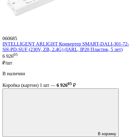
060685
INTELLIGENT ARLIGHT Конвертер SMART-DALI-301-72-
SH-PD-SUF (230V, ZB, 2.4G) (IARL, IP20 Пластик, 5 лет)
05
6 926
₽/шт
В наличии
05
Коробка (картон) 1 шт —
6 926
₽
В корзину