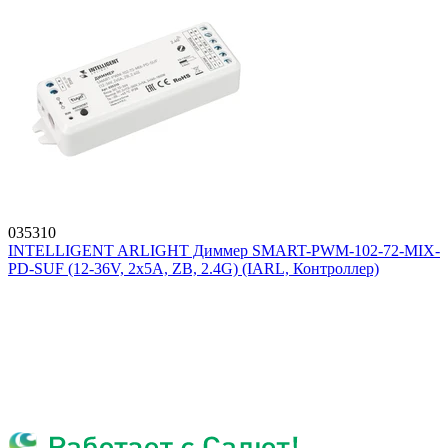
035310
INTELLIGENT ARLIGHT Диммер SMART-PWM-102-72-MIX-
PD-SUF (12-36V, 2x5A, ZB, 2.4G) (IARL, Контроллер)