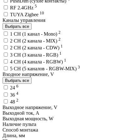
PushDim (сухие контакты)
5
RF 2.4GHz
10
TUYA Zigbee
Каналы управления
Выбрать все
2
1 CH (1 канал - Mono)
2
2 CH (2 канала - MIX)
1
2 CH (2 канала - CDW)
1
3 CH (3 канала - RGB)
1
4 CH (4 канала - RGBW)
3
5 CH (5 каналов - RGBW-MIX)
Входное напряжение, V
Выбрать все
6
24
4
36
2
48
Выходное напряжение, V
Выходной ток, A
Выходная мощность, W
Наличие пульта
Способ монтажа
Длина, мм