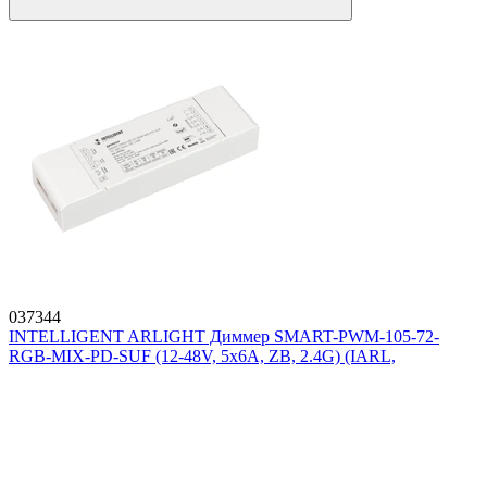
037344
INTELLIGENT ARLIGHT Диммер SMART-PWM-105-72-
RGB-MIX-PD-SUF (12-48V, 5x6A, ZB, 2.4G) (IARL,