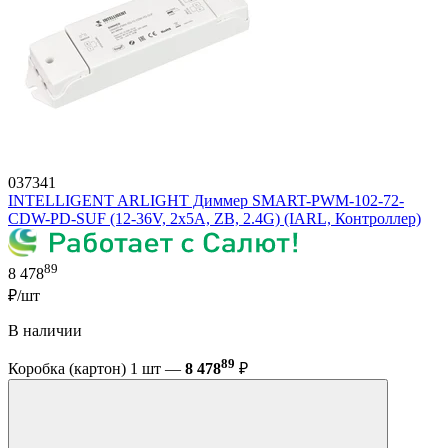
037341
INTELLIGENT ARLIGHT Диммер SMART-PWM-102-72-
CDW-PD-SUF (12-36V, 2x5A, ZB, 2.4G) (IARL, Контроллер)
89
8 478
₽/шт
В наличии
89
Коробка (картон) 1 шт —
8 478
₽