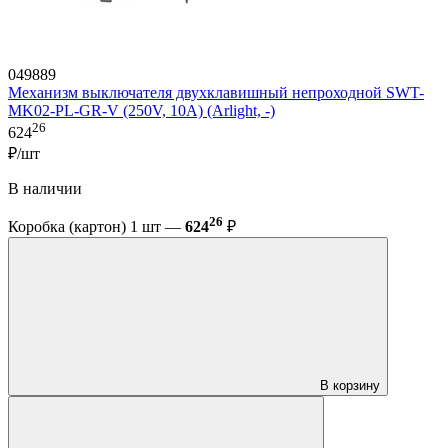
049889
Механизм выключателя двухклавишный непроходной SWT-
MK02-PL-GR-V (250V, 10A) (Arlight, -)
26
624
₽/шт
В наличии
26
Коробка (картон) 1 шт —
624
₽
В корзину