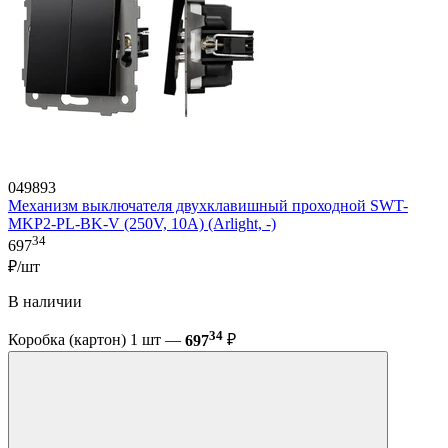
049893
Механизм выключателя двухклавишный проходной SWT-
MKP2-PL-BK-V (250V, 10A) (Arlight, -)
34
697
₽/шт
В наличии
34
Коробка (картон) 1 шт —
697
₽