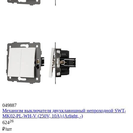
049887
Механизм выключателя двухклавишный непроходной SWT-
MK02-PL-WH-V (250V, 10A) (Arlight, -)
26
624
₽/шт