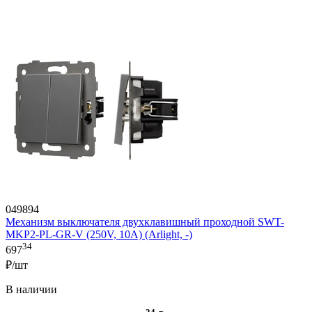
049894
Механизм выключателя двухклавишный проходной SWT-
MKP2-PL-GR-V (250V, 10A) (Arlight, -)
34
697
₽/шт
В наличии