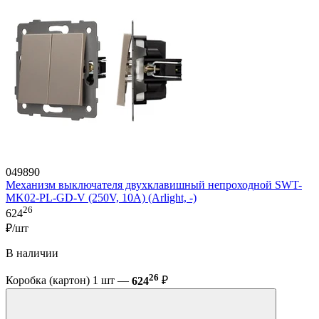
049890
Механизм выключателя двухклавишный непроходной SWT-
MK02-PL-GD-V (250V, 10A) (Arlight, -)
26
624
₽/шт
В наличии
26
Коробка (картон) 1 шт —
624
₽