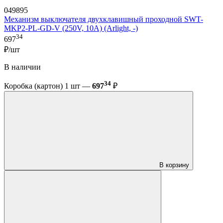
049895
Механизм выключателя двухклавишный проходной SWT-
MKP2-PL-GD-V (250V, 10A) (Arlight, -)
34
697
₽/шт
В наличии
34
Коробка (картон) 1 шт —
697
₽
В корзину