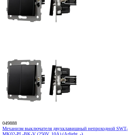
049888
Механизм выключателя двухклавишный непроходной SWT-
MK02-PL-BK-V (250V, 10A) (Arlight, -)