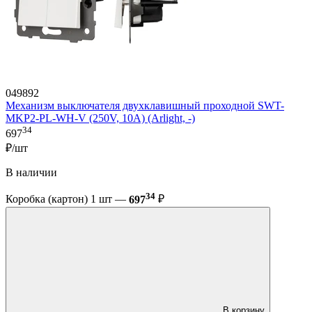
049892
Механизм выключателя двухклавишный проходной SWT-
MKP2-PL-WH-V (250V, 10A) (Arlight, -)
34
697
₽/шт
В наличии
34
Коробка (картон) 1 шт —
697
₽
В корзину