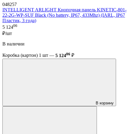
048257
INTELLIGENT ARLIGHT Кнопочная панель KINETIC-801-
22-2G-WP-SUF Black (No battery, IP67, 433Mhz) (IARL, IP67
Пластик, 3 года)
06
5 124
₽/шт
В наличии
06
Коробка (картон) 1 шт —
5 124
₽
В корзину