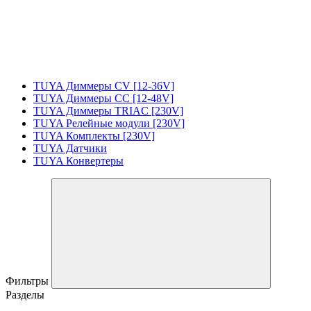
TUYA Диммеры CV [12-36V]
TUYA Диммеры CC [12-48V]
TUYA Диммеры TRIAC [230V]
TUYA Релейные модули [230V]
TUYA Комплекты [230V]
TUYA Датчики
TUYA Конвертеры
Фильтры
Разделы