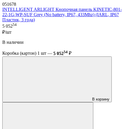
051678
INTELLIGENT ARLIGHT Кнопочная панель KINETIC-801-
22-1G-WP-SUF Grey (No battery, IP67, 433Mhz) (IARL, IP67
Пластик, 3 года)
54
5 052
₽/шт
В наличии
54
Коробка (картон) 1 шт —
5 052
₽
В корзину