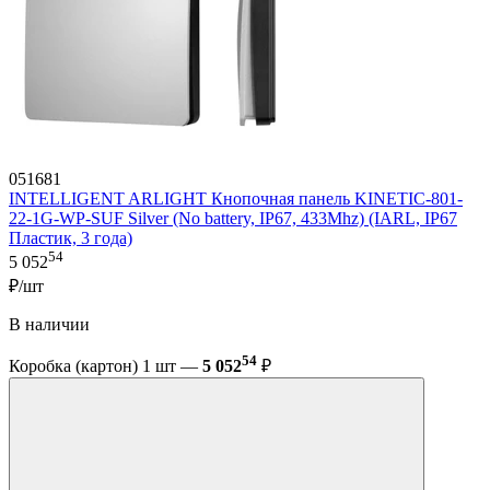
051681
INTELLIGENT ARLIGHT Кнопочная панель KINETIC-801-
22-1G-WP-SUF Silver (No battery, IP67, 433Mhz) (IARL, IP67
Пластик, 3 года)
54
5 052
₽/шт
В наличии
54
Коробка (картон) 1 шт —
5 052
₽