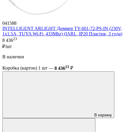
041588
INTELLIGENT ARLIGHT Диммер TY-601-72-PS-IN (230V,
1x1.5A, TUYA Wi-Fi, 433Mhz) (IARL, IP20 Пластик, 3 года)
23
8 436
₽/шт
В наличии
23
Коробка (картон) 1 шт —
8 436
₽
В корзину