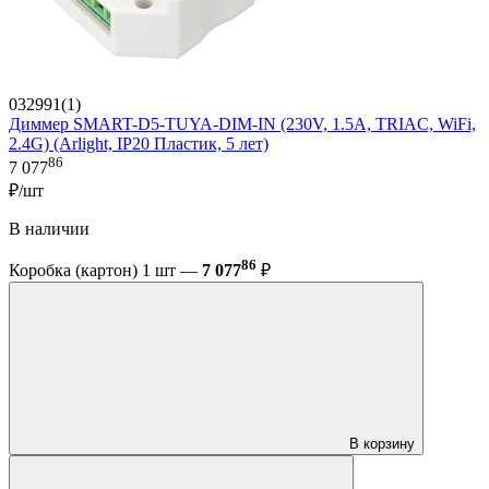
032991(1)
Диммер SMART-D5-TUYA-DIM-IN (230V, 1.5A, TRIAC, WiFi,
2.4G) (Arlight, IP20 Пластик, 5 лет)
86
7 077
₽/шт
В наличии
86
Коробка (картон) 1 шт —
7 077
₽
В корзину