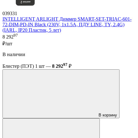
039331
INTELLIGENT ARLIGHT Диммер SMART-SET-TRIAC-601-
72-DIM-PD-IN Black (230V, 1x1.5A, ПДУ LINE, TY, 2.4G)
(IARL, IP20 Пластик, 5 лет)
97
8 292
₽/шт
В наличии
97
Блистер (ПЭТ) 1 шт —
8 292
₽
В корзину