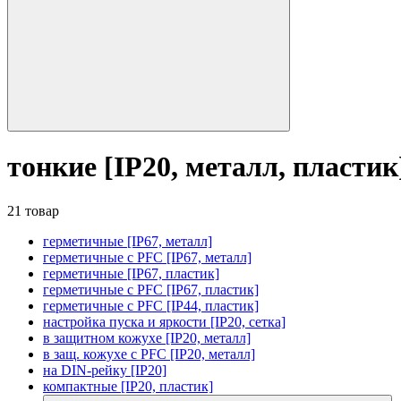
тонкие [IP20, металл, пластик
21 товар
герметичные [IP67, металл]
герметичные с PFC [IP67, металл]
герметичные [IP67, пластик]
герметичные с PFC [IP67, пластик]
герметичные с PFC [IP44, пластик]
настройка пуска и яркости [IP20, сетка]
в защитном кожухе [IP20, металл]
в защ. кожухе с PFC [IP20, металл]
на DIN-рейку [IP20]
компактные [IP20, пластик]