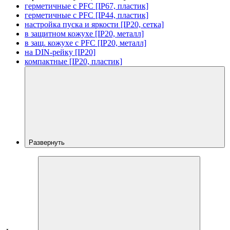
герметичные с PFC [IP67, пластик]
герметичные с PFC [IP44, пластик]
настройка пуска и яркости [IP20, сетка]
в защитном кожухе [IP20, металл]
в защ. кожухе с PFC [IP20, металл]
на DIN-рейку [IP20]
компактные [IP20, пластик]
Развернуть