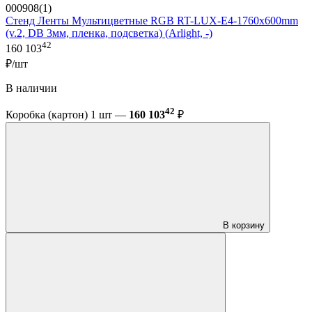
000908(1)
Стенд Ленты Мультицветные RGB RT-LUX-E4-1760x600mm
(v.2, DB 3мм, пленка, подсветка) (Arlight, -)
42
160 103
₽/шт
В наличии
42
Коробка (картон) 1 шт —
160 103
₽
В корзину