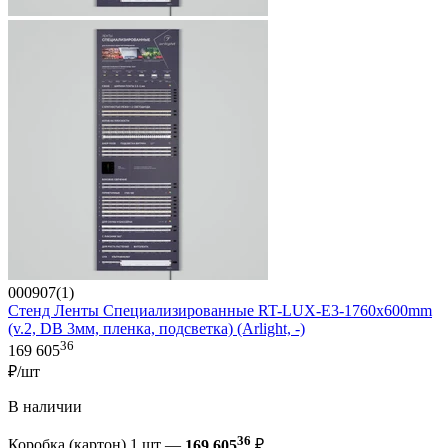
000907(1)
Стенд Ленты Специализированные RT-LUX-E3-1760x600mm
(v.2, DB 3мм, пленка, подсветка) (Arlight, -)
36
169 605
₽/шт
В наличии
36
Коробка (картон) 1 шт —
169 605
₽