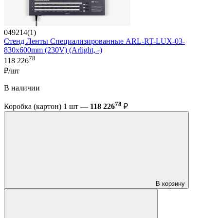
049214(1)
Стенд Ленты Специализированные ARL-RT-LUX-03-
830x600mm (230V) (Arlight, -)
78
118 226
₽/шт
В наличии
78
Коробка (картон) 1 шт —
118 226
₽
В корзину