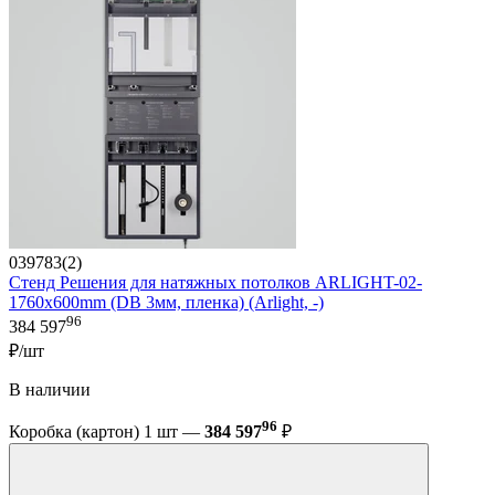
039783(2)
Стенд Решения для натяжных потолков ARLIGHT-02-
1760x600mm (DB 3мм, пленка) (Arlight, -)
96
384 597
₽/шт
В наличии
96
Коробка (картон) 1 шт —
384 597
₽