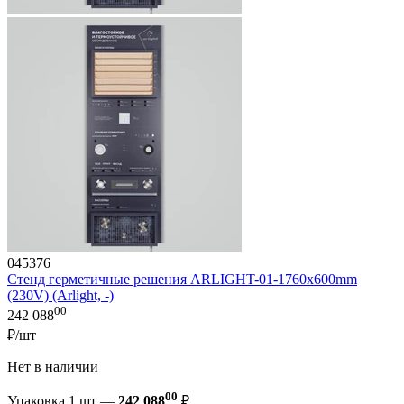
045376
Стенд герметичные решения ARLIGHT-01-1760x600mm
(230V) (Arlight, -)
00
242 088
₽/шт
Нет в наличии
00
Упаковка 1 шт —
242 088
₽