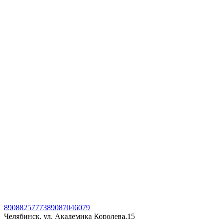
89088257773
89087046079
Челябинск, ул. Академика Королева,15