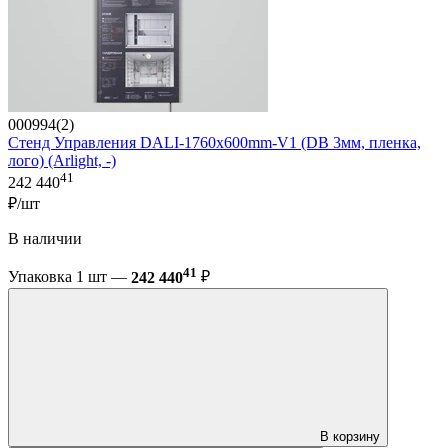
000994(2)
Стенд Управления DALI-1760х600mm-V1 (DB 3мм, пленка,
лого) (Arlight, -)
41
242 440
₽/шт
В наличии
41
Упаковка 1 шт —
242 440
₽
В корзину