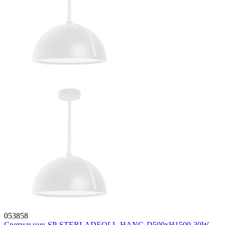
053858
Светильник SP-STERI-ADEOLL-HANG-D500xH1500-30W