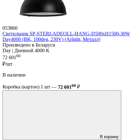
053860
Светильник SP-STERI-ADEOLL-HANG-D500xH1500-30W
Day4000 (BK, 100deg, 230V) (Arlight, Металл)
Произведено в Беларуси
Day | Дневной 4000 K
60
72 601
₽/шт
В наличии
60
Коробка (картон) 1 шт —
72 601
₽
В корзину