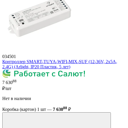
034501
Контроллер SMART-TUYA-WIFI-MIX-SUF (12-36V, 2x5A,
2.4G) (Arlight, IP20 Пластик, 5 лет)
88
7 630
₽/шт
Нет в наличии
88
Коробка (картон) 1 шт —
7 630
₽