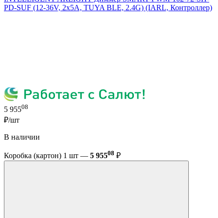
PD-SUF (12-36V, 2x5A, TUYA BLE, 2.4G) (IARL, Контроллер)
08
5 955
₽/шт
В наличии
08
Коробка (картон) 1 шт —
5 955
₽