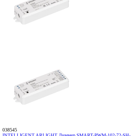
038545
INTELLIGENT ARLIGHT Диммер SMART-PWM-102-72-SH-