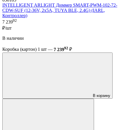
INTELLIGENT ARLIGHT Диммер SMART-PWM-102-72-
CDW-SUF (12-36V, 2x5A, TUYA BLE, 2.4G) (IARL,
Контроллер)
92
7 239
₽/шт
В наличии
92
Коробка (картон) 1 шт —
7 239
₽
В корзину