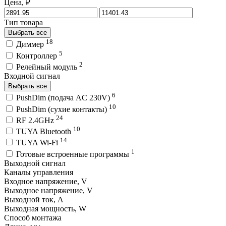
Цена, ₽
Тип товара
Выбрать все
18
Диммер
5
Контроллер
2
Релейный модуль
Входной сигнал
Выбрать все
6
PushDim (подача AC 230V)
10
PushDim (сухие контакты)
24
RF 2.4GHz
10
TUYA Bluetooth
14
TUYA Wi-Fi
1
Готовые встроенные программы
Выходной сигнал
Каналы управления
Входное напряжение, V
Выходное напряжение, V
Выходной ток, A
Выходная мощность, W
Способ монтажа