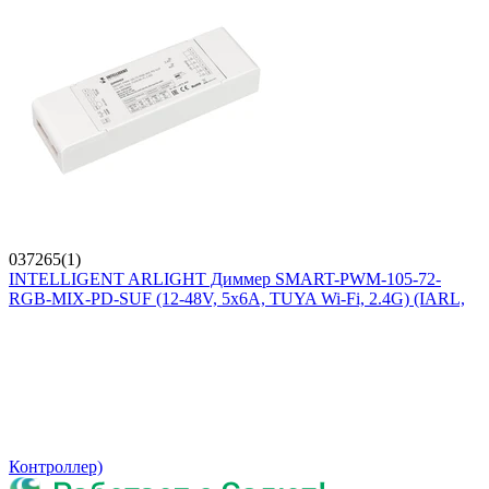
037265(1)
INTELLIGENT ARLIGHT Диммер SMART-PWM-105-72-
RGB-MIX-PD-SUF (12-48V, 5x6A, TUYA Wi-Fi, 2.4G) (IARL,
Контроллер)