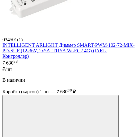
034501(1)
INTELLIGENT ARLIGHT Диммер SMART-PWM-102-72-MIX-
PD-SUF (12-36V, 2x5A, TUYA Wi-Fi, 2.4G) (IARL,
Контроллер)
88
7 630
₽/шт
В наличии
88
Коробка (картон) 1 шт —
7 630
₽