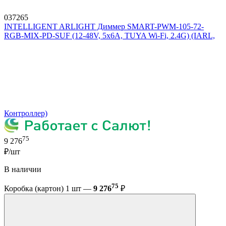
037265
INTELLIGENT ARLIGHT Диммер SMART-PWM-105-72-
RGB-MIX-PD-SUF (12-48V, 5x6A, TUYA Wi-Fi, 2.4G) (IARL,
Контроллер)
75
9 276
₽/шт
В наличии
75
Коробка (картон) 1 шт —
9 276
₽