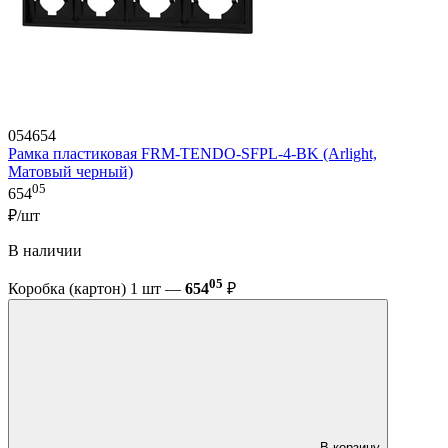
054654
Рамка пластиковая FRM-TENDO-SFPL-4-BK (Arlight,
Матовый черный)
05
654
₽/шт
В наличии
05
Коробка (картон) 1 шт —
654
₽
В корзину